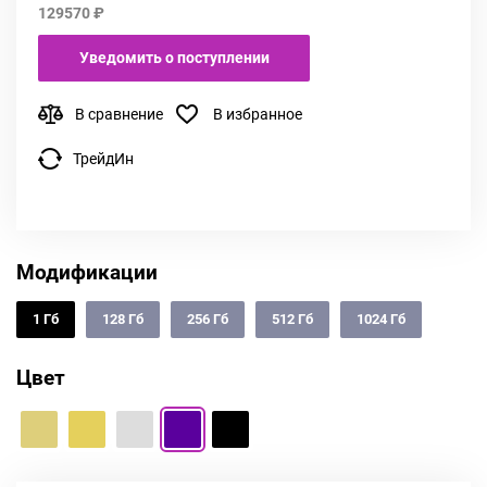
129570 ₽
Уведомить о поступлении
В сравнение
В избранное
ТрейдИн
Модификации
1 Гб
128 Гб
256 Гб
512 Гб
1024 Гб
Цвет