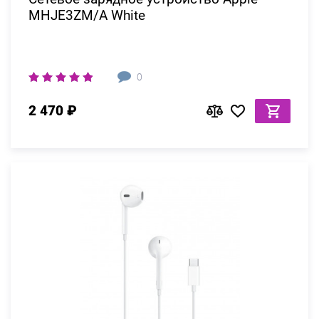
MHJE3ZM/A White
0
2 470 ₽