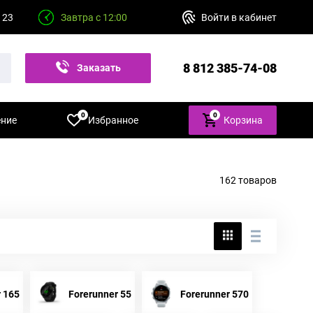
 23
Завтра с 12:00
Войти в кабинет
8 812 385-74-08
Заказать
звонок
0
0
ение
Избранное
Корзина
162 товаров
 165
Forerunner 55
Forerunner 570