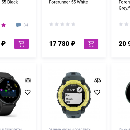
 55 Black
Forerunner 55 White
Forer
Grey/
34
 ₽
17 780 ₽
20 
 и браслеты
Умные часы и браслеты
Умные