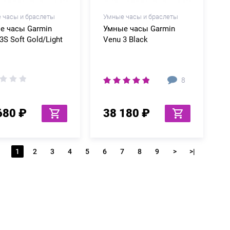
 часы и браслеты
Умные часы и браслеты
е часы Garmin
Умные часы Garmin
3S Soft Gold/Light
Venu 3 Black
8
680 ₽
38 180 ₽
1
2
3
4
5
6
7
8
9
>
>|