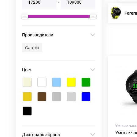
-
Forer
Производители
Garmin
Цвет
Умные часы
Умные ча
Диагональ экрана