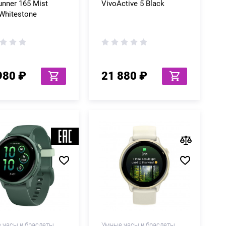
unner 165 Mist
VivoActive 5 Black
Whitestone
980 ₽
21 880 ₽
 часы и браслеты
Умные часы и браслеты