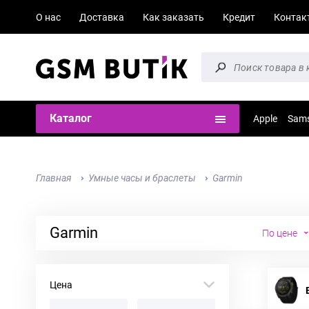
О нас
Доставка
Как заказать
Кредит
Контак
Каталог
Apple
Sam
Главная
Умные часы и браслеты
Garmin
Garmin
По цене
Цена