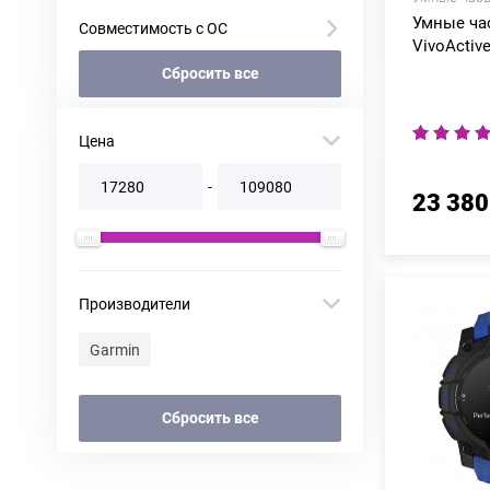
Умные ча
Совместимость с ОС
VivoActive
Сбросить все
Цена
-
23 380
Производители
Garmin
Сбросить все