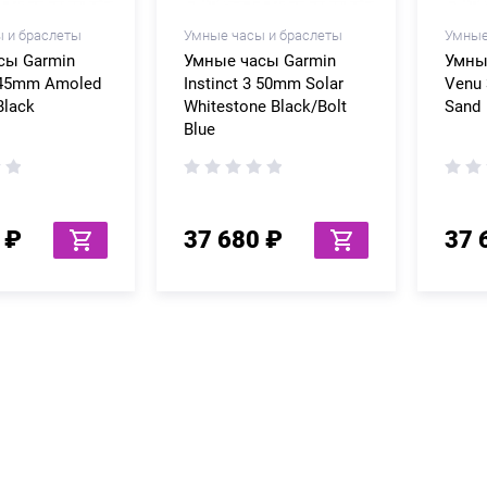
 и браслеты
Умные часы и браслеты
Умные
сы Garmin
Умные часы Garmin
Умны
3 45mm Amoled
Instinct 3 50mm Solar
Venu 
Black
Whitestone Black/Bolt
Sand
Blue
 ₽
37 680 ₽
37 