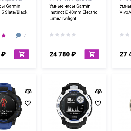
сы Garmin
Умные часы Garmin
Умны
 5 Slate/Black
Instinct E 40mm Electric
VivoA
Lime/Twilight
7
 ₽
24 780 ₽
27 