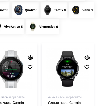
inct E
Quatix 8
Tactix 8
Venu 3
VivoActive 5
VivoActive 6
 часы и браслеты
Умные часы и браслеты
е часы Garmin
Умные часы Garmin