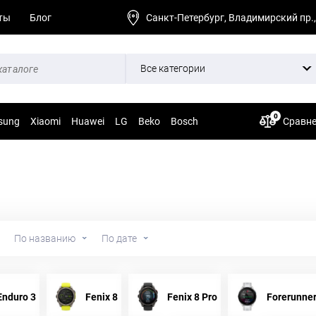
ты
Блог
Санкт-Петербург, Владимирский пр.,
Все категории
0
sung
Xiaomi
Huawei
LG
Beko
Bosch
Сравн
По названию
По дате
Enduro 3
Fenix 8
Fenix 8 Pro
Forerunner