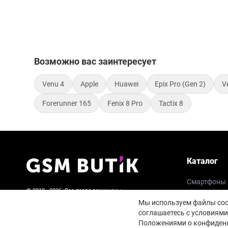
Возможно вас заинтересует
Venu 4
Apple
Huawei
Epix Pro (Gen 2)
V
Forerunner 165
Fenix 8 Pro
Tactix 8
Каталог
Смартфоны
© 2010 - 2026. Все права защищены.
Планшеты
Мы используем файлы cook
Пользовательское соглашение и политика
Умные часы
соглашаетесь с условиями
конфиденциальности
Положениями о конфиденц
Наушники и