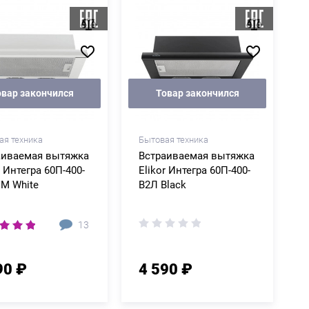
овар закончился
Товар закончился
ая техника
Бытовая техника
аиваемая вытяжка
Встраиваемая вытяжка
r Интегра 60П-400-
Elikor Интегра 60П-400-
1M White
В2Л Black
13
90 ₽
4 590 ₽