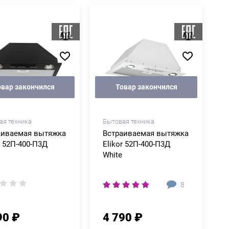
овар закончился
Товар закончился
ая техника
Бытовая техника
аиваемая вытяжка
Встраиваемая вытяжка
r 52П-400-П3Д
Elikor 52П-400-П3Д
White
8
90 ₽
4 790 ₽