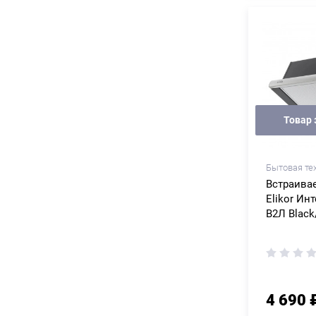
Товар 
Бытовая те
Встраива
Elikor Инт
В2Л Black
4 690 