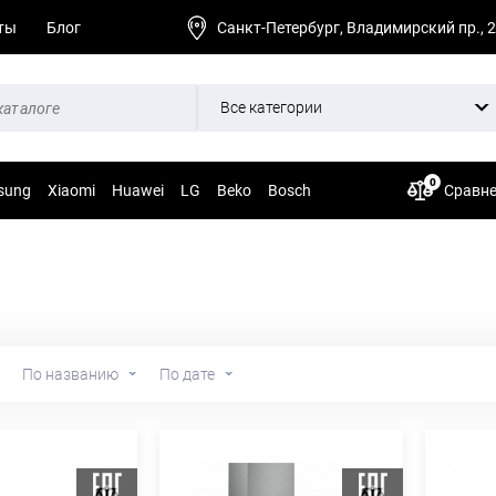
ты
Блог
Санкт-Петербург, Владимирский пр., 
Все категории
0
sung
Xiaomi
Huawei
LG
Beko
Bosch
Сравн
По названию
По дате