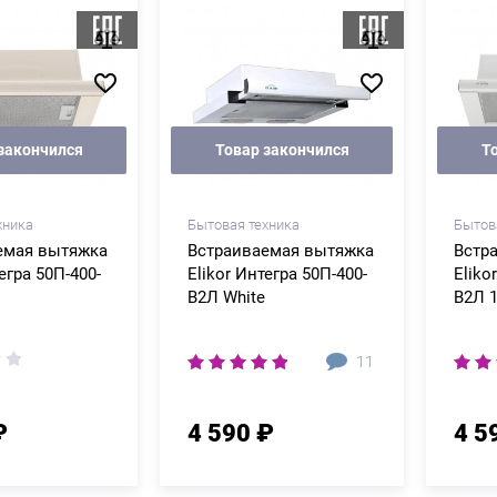
закончился
Товар закончился
Т
хника
Бытовая техника
Бытов
емая вытяжка
Встраиваемая вытяжка
Встр
егра 50П-400-
Elikor Интегра 50П-400-
Eliko
В2Л White
В2Л 
11
₽
4 590 ₽
4 5