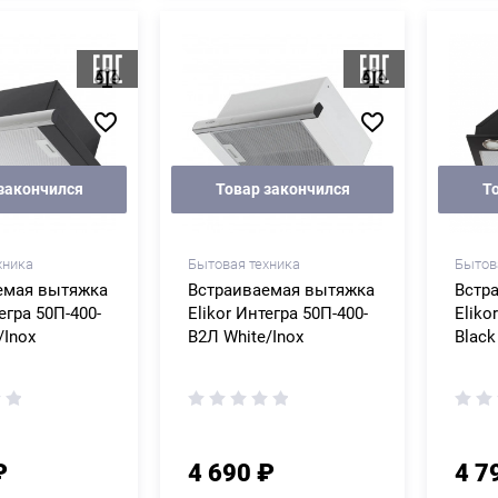
закончился
Товар закончился
Т
хника
Бытовая техника
Бытов
емая вытяжка
Встраиваемая вытяжка
Встр
егра 50П-400-
Elikor Интегра 50П-400-
Eliko
/Inox
В2Л White/Inox
Black
₽
4 690 ₽
4 7