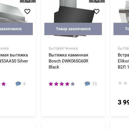
закончился
Товар закончился
Т
хника
Бытовая техника
Бытов
емая вытяжка
Вытяжка каминная
Встр
53AA50 Silver
Bosch DWK065G60R
Eliko
Black
В2Л 
6
25
3 9