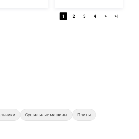
1
2
3
4
>
>|
ильники
Сушильные машины
Плиты