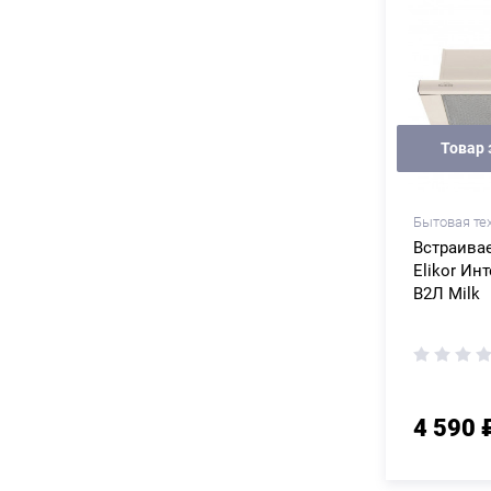
Товар 
Бытовая те
Встраива
Elikor Инт
В2Л Milk
4 590 