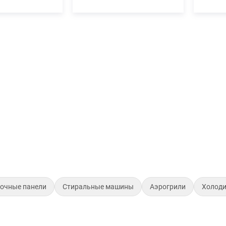
очные панели
Стиральные машины
Аэрогрили
Холод