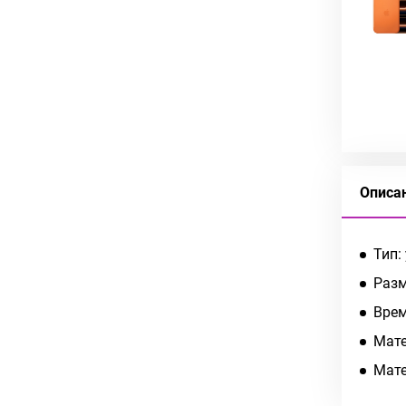
Описа
Тип:
Разм
Врем
Мате
Мате