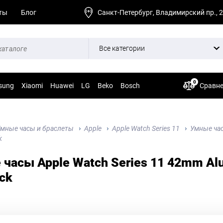
ты
Блог
Санкт-Петербург, Владимирский пр., 
Все категории
0
sung
Xiaomi
Huawei
LG
Beko
Bosch
Сравн
мные часы и браслеты
Apple
Apple Watch Series 11
Умные час
k
часы Apple Watch Series 11 42mm Alu
ack