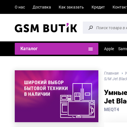
О нас
Доставка
Как заказать
Кредит
Контак
Каталог
Apple
Sam
Главная
У
S/M Jet Blac
Умные 
Jet Bl
MEQT4