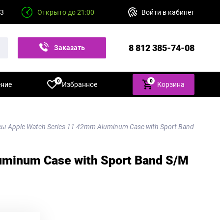
23
Открыто до 21:00
Войти в кабинет
8 812 385-74-08
Заказать
звонок
0
0
ение
Избранное
Корзина
ы Apple Watch Series 11 42mm Aluminum Case with Sport Band
minum Case with Sport Band S/M