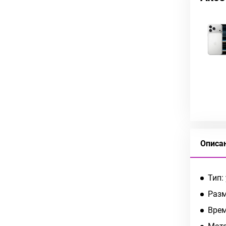
Описа
Тип:
Разм
Врем