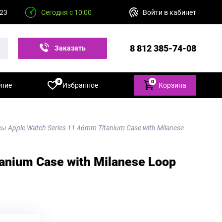
 23
Сегодня с 10:00
Войти в кабинет
8 812 385-74-08
Заказать
звонок
0
0
ение
Избранное
Корзина
ы Apple Watch Series 11 46mm Titanium Case with Milanese
anium Case with Milanese Loop