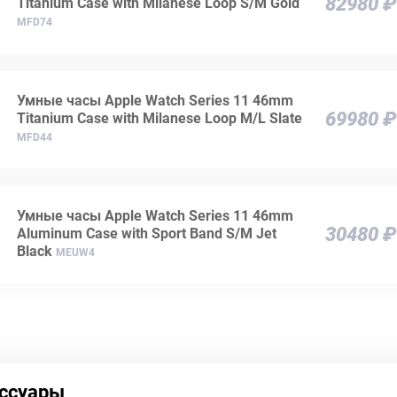
82980 ₽
Titanium Case with Milanese Loop S/M Gold
MFD74
Умные часы Apple Watch Series 11 46mm
69980 ₽
Titanium Case with Milanese Loop M/L Slate
MFD44
Умные часы Apple Watch Series 11 46mm
30480 ₽
Aluminum Case with Sport Band S/M Jet
Black
MEUW4
ссуары