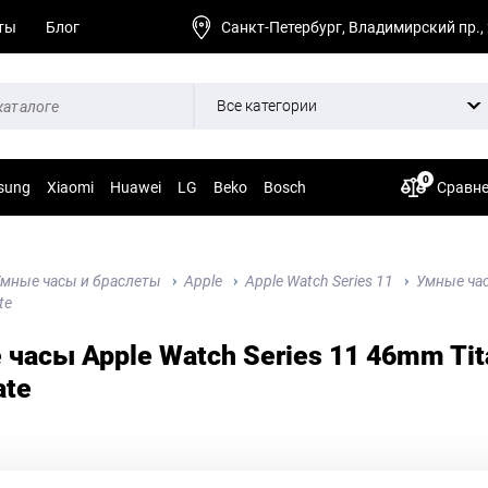
ты
Блог
Санкт-Петербург, Владимирский пр.,
Все категории
0
sung
Xiaomi
Huawei
LG
Beko
Bosch
Сравн
мные часы и браслеты
Apple
Apple Watch Series 11
Умные час
te
часы Apple Watch Series 11 46mm Tit
ate