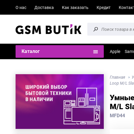
О нас
Доставка
Как заказать
Кредит
Контак
Каталог
Apple
Sam
Главная
У
Loop M/L Sla
Умные 
M/L Sl
MFD44