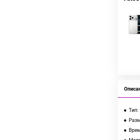
Описа
Тип:
Разм
Врем