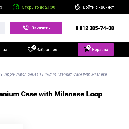
23
Открыто до 21:00
Войти в кабинет
8 812 385-74-08
Заказать
звонок
0
0
ение
Избранное
Корзина
ы Apple Watch Series 11 46mm Titanium Case with Milanese
anium Case with Milanese Loop