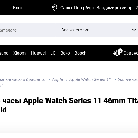
ты
Блог
Санкт-Петербург, Владимирский пр., 
Все категории
0
sung
Xiaomi
Huawei
LG
Beko
Bosch
Сравн
мные часы и браслеты
Apple
Apple Watch Series 11
Умные час
ld
часы Apple Watch Series 11 46mm Tit
ld