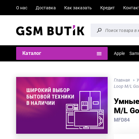
О нас
Доставка
Как заказать
Кредит
Контак
Каталог
Apple
Sam
Главная
У
Loop M/L Go
Умные 
M/L Go
MFD84