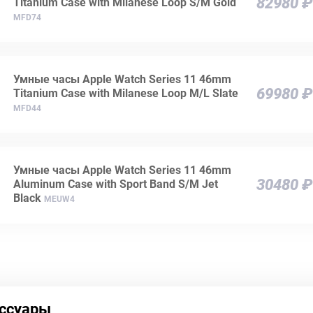
82980 ₽
Titanium Case with Milanese Loop S/M Gold
MFD74
Умные часы Apple Watch Series 11 46mm
69980 ₽
Titanium Case with Milanese Loop M/L Slate
MFD44
Умные часы Apple Watch Series 11 46mm
30480 ₽
Aluminum Case with Sport Band S/M Jet
Black
MEUW4
ссуары