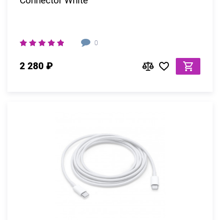
Connector White
0
2 280 ₽