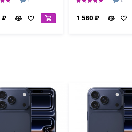
0
0
 ₽
1 580 ₽