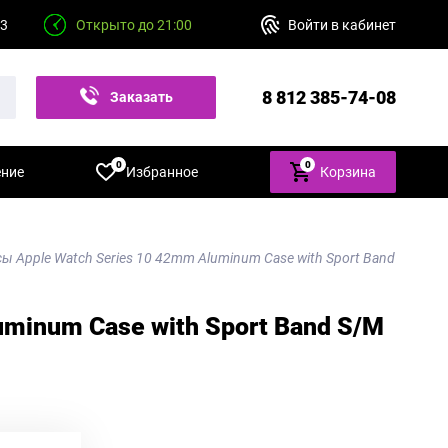
23
Открыто до 21:00
Войти в кабинет
8 812 385-74-08
Заказать
звонок
0
0
ение
Избранное
Корзина
ы Apple Watch Series 10 42mm Aluminum Case with Sport Band
minum Case with Sport Band S/M