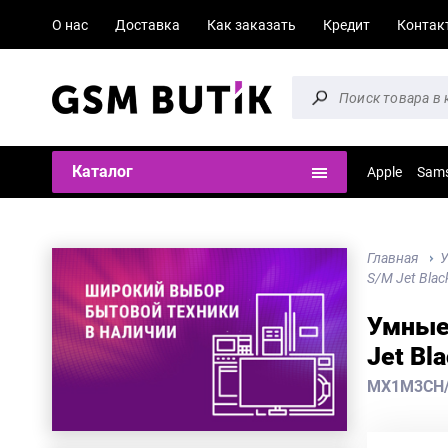
О нас
Доставка
Как заказать
Кредит
Контак
Каталог
Apple
Sam
Главная
У
S/M Jet Blac
Умные 
Jet Bl
MX1M3CH