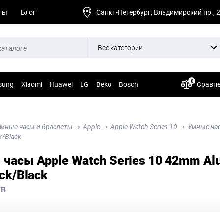
ты
Блог
Санкт-Петербург, Владимирский пр., 
Все категории
0
sung
Xiaomi
Huawei
LG
Beko
Bosch
Сравн
мные часы и браслеты
Apple
Apple Watch Series 10
Умные час
k/Black
часы Apple Watch Series 10 42mm Alu
ack/Black
/B