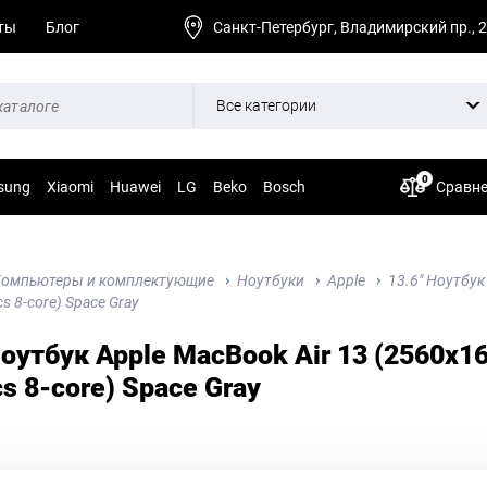
ты
Блог
Санкт-Петербург, Владимирский пр., 
Все категории
0
sung
Xiaomi
Huawei
LG
Beko
Bosch
Сравн
омпьютеры и комплектующие
Ноутбуки
Apple
13.6" Ноутбук
cs 8-core) Space Gray
Ноутбук Apple MacBook Air 13 (2560x16
cs 8-core) Space Gray