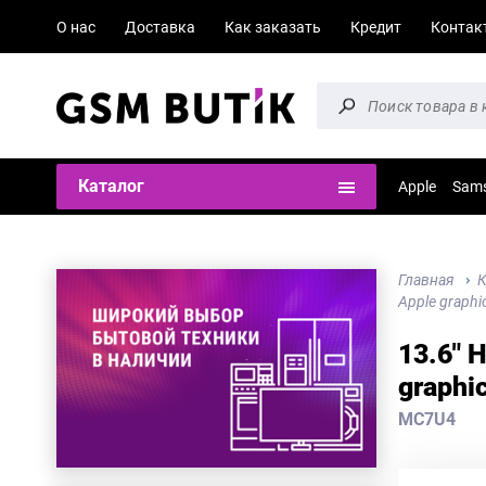
О нас
Доставка
Как заказать
Кредит
Контак
Каталог
Apple
Sam
Главная
К
Apple graphi
13.6" 
graphi
MC7U4