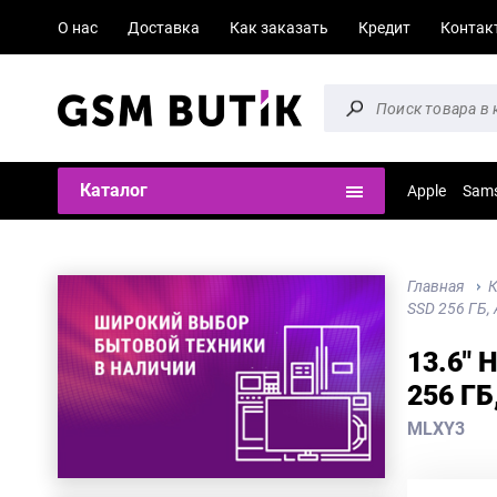
О нас
Доставка
Как заказать
Кредит
Контак
Каталог
Apple
Sam
Главная
К
SSD 256 ГБ, 
13.6" 
256 ГБ
MLXY3