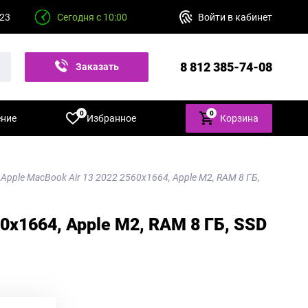
 23
Сегодня с 10:00
Войти в кабинет
8 812 385-74-08
Заказать
звонок
0
0
ение
Избранное
Корзина
 Apple MacBook Air 13 2022 2560x1664, Apple M2, RAM 8 ГБ,
60x1664, Apple M2, RAM 8 ГБ, SSD