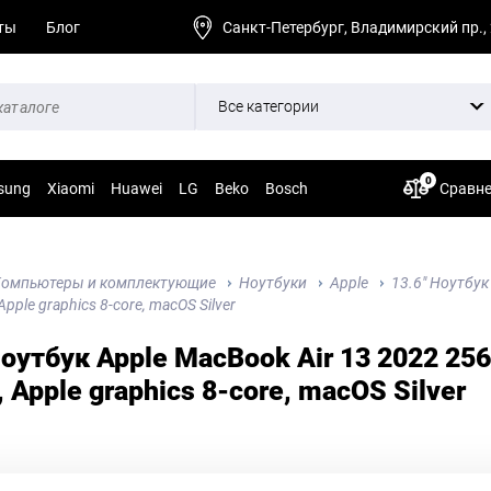
ты
Блог
Санкт-Петербург, Владимирский пр.,
Все категории
0
sung
Xiaomi
Huawei
LG
Beko
Bosch
Сравн
омпьютеры и комплектующие
Ноутбуки
Apple
13.6" Ноутбук
Apple graphics 8-core, macOS Silver
Ноутбук Apple MacBook Air 13 2022 25
, Apple graphics 8-core, macOS Silver