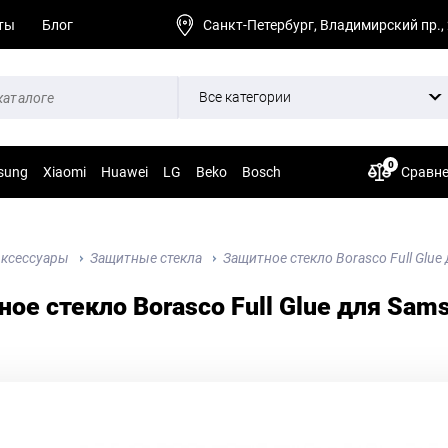
ты
Блог
Санкт-Петербург, Владимирский пр.,
Все категории
0
sung
Xiaomi
Huawei
LG
Beko
Bosch
Сравн
ксессуары
Защитные стекла
Защитное стекло Borasco Full Glue
ое стекло Borasco Full Glue для Sams