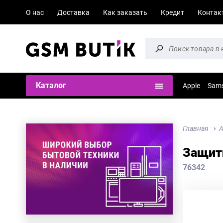
О нас
Доставка
Как заказать
Кредит
Контак
Каталог
Apple
Sam
Главная
А
Защитн
76342