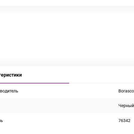
теристики
водитель
Borasc
Черны
ль
76342