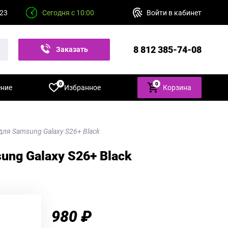
 23
Сегодня с 10:00
Войти в кабинет
8 812 385-74-08
Заказать
звонок
0
0
ение
Избранное
Корзина
 для Samsung Galaxy S26+ Black
ung Galaxy S26+ Black
980 ₽