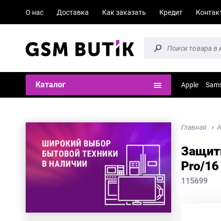
О нас
Доставка
Как заказать
Кредит
Контак
Каталог
Apple
Sam
Главная
А
Защитн
Pro/16
115699