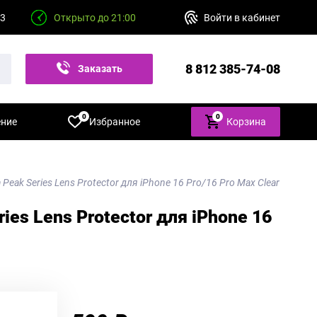
23
Открыто до 21:00
Войти в кабинет
8 812 385-74-08
Заказать
звонок
0
0
ение
Избранное
Корзина
eak Series Lens Protector для iPhone 16 Pro/16 Pro Max Clear
es Lens Protector для iPhone 16