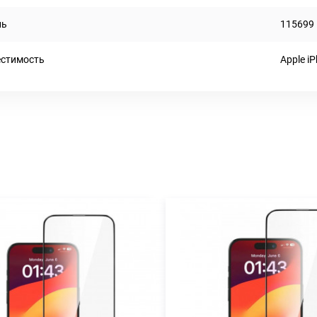
ль
115699
стимость
Apple i