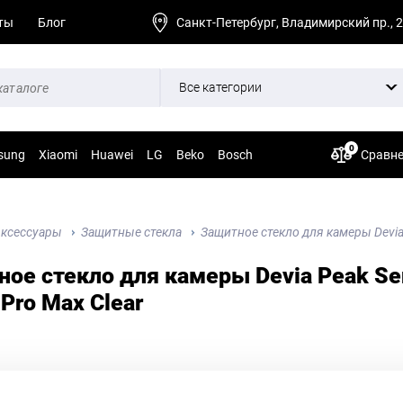
ты
Блог
Санкт-Петербург, Владимирский пр., 
Все категории
0
sung
Xiaomi
Huawei
LG
Beko
Bosch
Сравн
ксессуары
Защитные стекла
Защитное стекло для камеры Devia P
ое стекло для камеры Devia Peak Seri
 Pro Max Clear