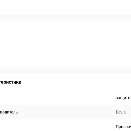
теристики
защитн
водитель
Devia
Прозра