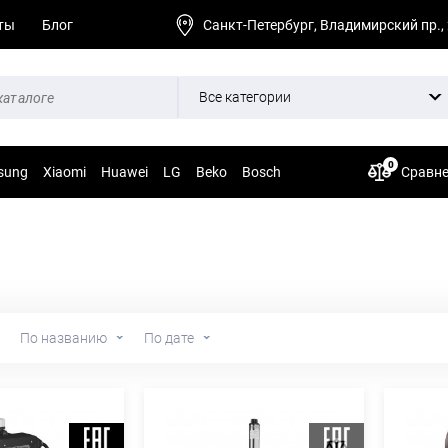
ты
Блог
Санкт-Петербург, Владимирский пр.,
Все категории
0
sung
Xiaomi
Huawei
LG
Beko
Bosch
Сравн
По названию
По дате