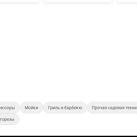
ессоры
Мойки
Гриль и барбекю
Прочая садовая техн
сторезы