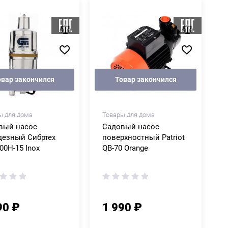
овар закончился
Товар закончился
ы для дома
Товары для дома
вый насос
Садовый насос
дезный Сибртех
поверхностный Patriot
0Н-15 Inox
QB-70 Orange
90 ₽
1 990 ₽