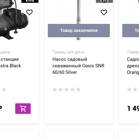
Товар закончился
Т
 дома
Товары для дома
Товар
 станция
Насос садовый
Садо
stra Black
скважинный Oasis SNR
дрена
60/60 Silver
Oran
₽
1 4