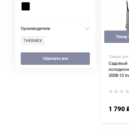
Производители
Товар 
THERMEX
Товары для
Сбросить все
Садовый 
колодезн
300B-10 In
1 790 