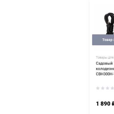
Товар 
Товары для
Садовый 
колодезн
СВН300Н-1
1 890 