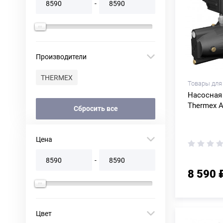
-
Производители
THERMEX
Товары для
Насосная
Thermex A
Сбросить все
Цена
-
8 590 
Цвет