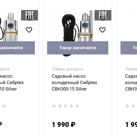
закончился
Товар закончился
Т
 дома
Товары для дома
Товар
насос
Садовый насос
Садо
ый Сибртех
колодезный Сибртех
коло
0 Silver
СВН300-15 Silver
СВН30
₽
1 990 ₽
1 9