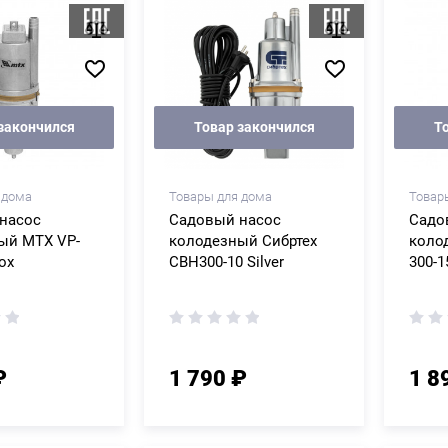
закончился
Товар закончился
Т
 дома
Товары для дома
Товар
насос
Садовый насос
Садо
ый MTX VP-
колодезный Сибртех
коло
ox
СВН300-10 Silver
300-1
₽
1 790 ₽
1 8