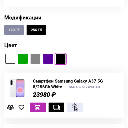
Модификации
128 Гб
256 Гб
Цвет
Смартфон Samsung Galaxy A37 5G
8/256Gb White
SM-A376EZWGCAU
23980 ₽