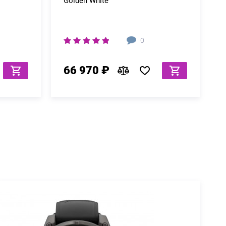
Golden White
0
66 970 ₽