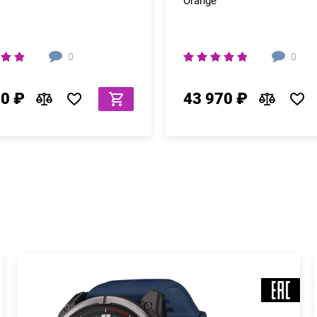
Orange
0
0
70 ₽
43 970 ₽