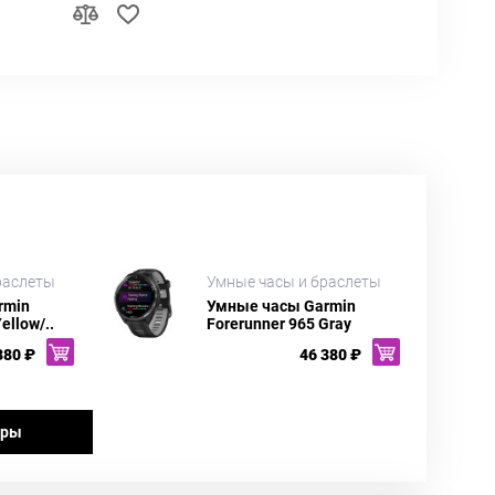
раслеты
Умные часы и браслеты
rmin
Умные часы Garmin
ellow/..
Forerunner 965 Gray
380 ₽
46 380 ₽
ары