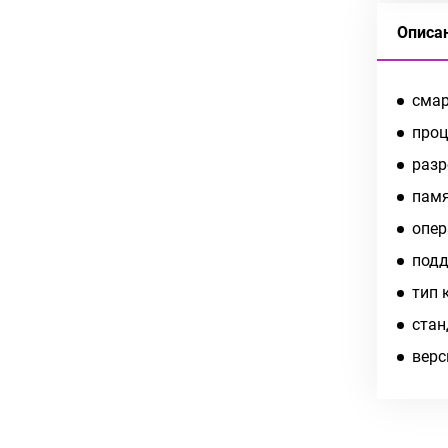
Описа
смар
проц
разр
памя
опер
подд
тип 
cтан
верс