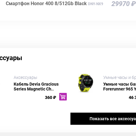
29970 ₽
Смартфон Honor 400 8/512Gb Black
DNY-NX9
ссуары
Аксессуары
Умные часы и б
Кабель Devia Gracious
Умные часы Ga
Series Magnetic Ch..
Forerunner 965 Y
360 ₽
46 
Показать все аксессу