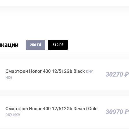
кации
256 Гб
512 Гб
Смартфон Honor 400 12/512Gb Black
DNY-
30270 ₽
NX9
Смартфон Honor 400 12/512Gb Desert Gold
30970 ₽
DNY-NX9