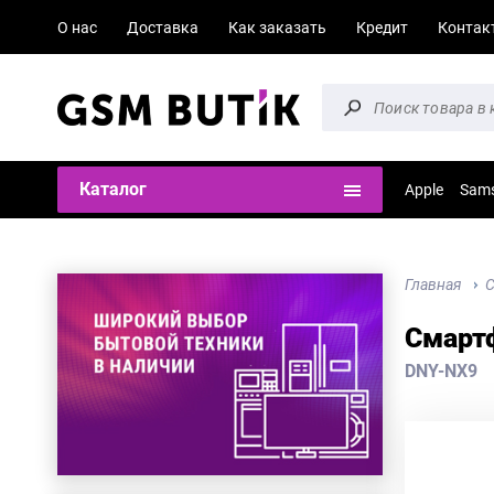
О нас
Доставка
Как заказать
Кредит
Контак
Каталог
Apple
Sam
Главная
Смартф
DNY-NX9