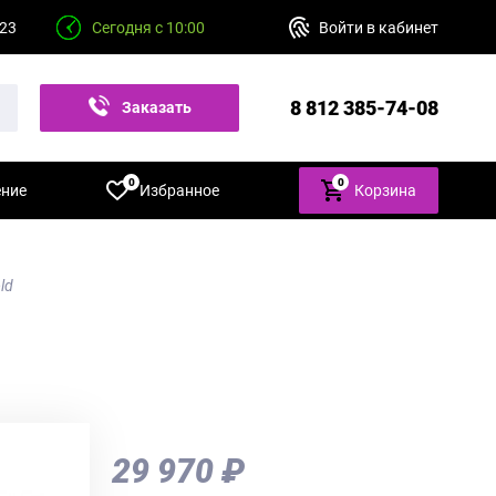
 23
Сегодня с 10:00
Войти в кабинет
8 812 385-74-08
Заказать
звонок
0
0
ение
Избранное
Корзина
ld
29 970 ₽