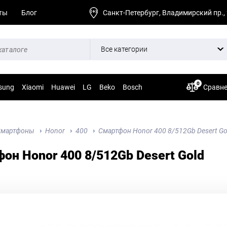
ты
Блог
Санкт-Петербург, Владимирский пр.,
Все категории
0
sung
Xiaomi
Huawei
LG
Beko
Bosch
Сравн
Смартфоны
Honor
400
Смартфон Honor 400 8/512Gb Desert Go
он Honor 400 8/512Gb Desert Gold