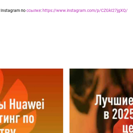
Instagram по
ссылке
:
https://www.instagram.com/p/CZGkI27jgXQ/