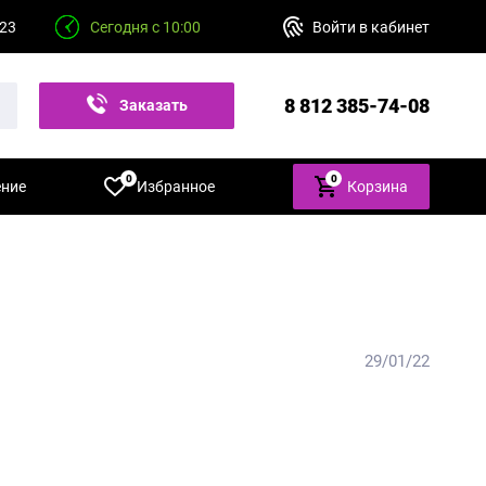
 23
Сегодня с 10:00
Войти в кабинет
8 812 385-74-08
Заказать
звонок
0
0
ение
Избранное
Корзина
29/01/22