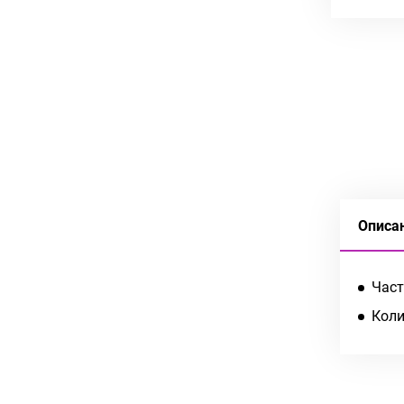
Описа
Част
Коли