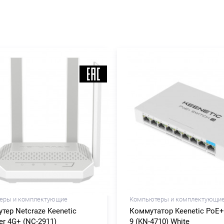
еры и комплектующие
Компьютеры и комплектующи
утер Netcraze Keenetic
Коммутатор Keenetic PoE+
er 4G+ (NC-2911)
9 (KN-4710) White