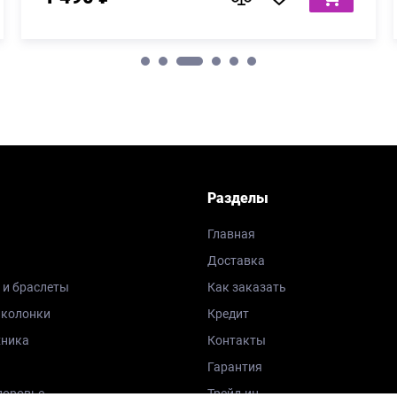
Разделы
Главная
Доставка
 и браслеты
Как заказать
 колонки
Кредит
хника
Контакты
Гарантия
доровье
Трейд-ин