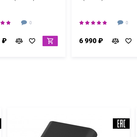
0
0
 ₽
6 990 ₽