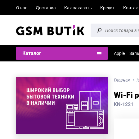
О нас
Доставка
Как заказать
Кредит
Контак
Каталог
Apple
Sam
Главная
К
Wi-Fi 
KN-1221