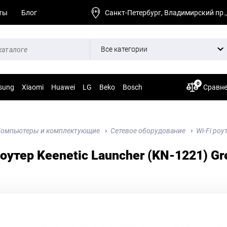
ты
Блог
Санкт-Петербург, Владимирский пр.,
Все категории
0
sung
Xiaomi
Huawei
LG
Beko
Bosch
Сравн
омпьютеры и комплектующие
Сетевое оборудование
Wi-Fi роу
роутер Keenetic Launcher (KN-1221) Gr