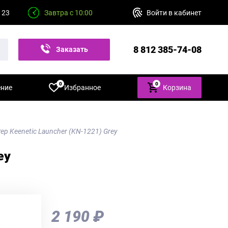
 23
Завтра с 10:00
Войти в кабинет
8 812 385-74-08
Заказать
звонок
0
0
ение
Избранное
Корзина
тер Keenetic Launcher (KN-1221) Grey
ey
2 190 ₽