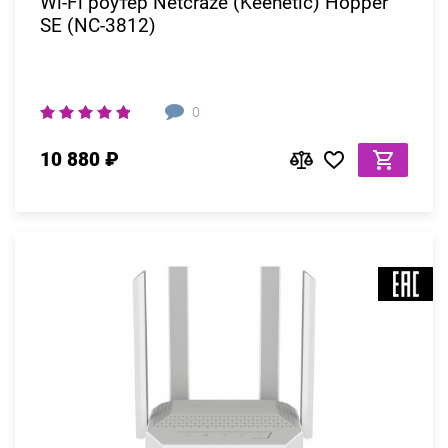
Wi-Fi роутер Netcraze (Keenetic) Hopper
SE (NC-3812)
0
10 880 ₽