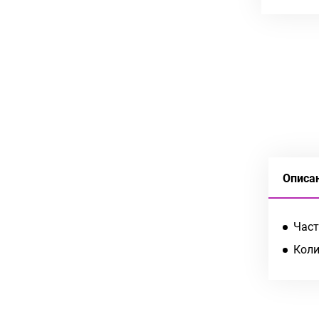
Описа
Част
Коли