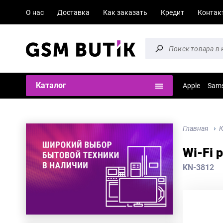
О нас
Доставка
Как заказать
Кредит
Контак
Каталог
Apple
Sam
Главная
К
Wi-Fi 
KN-3812