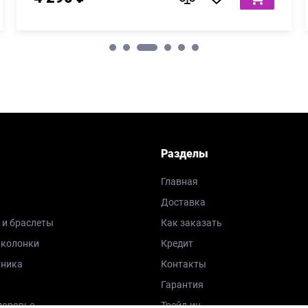
Разделы
Главная
Доставка
 и браслеты
Как заказать
 колонки
Кредит
хника
Контакты
Гарантия
доровье
Трейд-ин