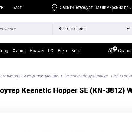
ты
Блог
Санкт-Петербург, Владимирский пр.,
Все категории
0
sung
Xiaomi
Huawei
LG
Beko
Bosch
Сравн
омпьютеры и комплектующие
Сетевое оборудование
Wi-Fi роу
роутер Keenetic Hopper SE (KN-3812) W