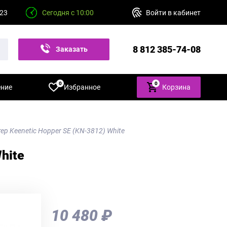
 23
Сегодня с 10:00
Войти в кабинет
8 812 385-74-08
Заказать
звонок
0
0
ение
Избранное
Корзина
тер Keenetic Hopper SE (KN-3812) White
hite
10 480 ₽