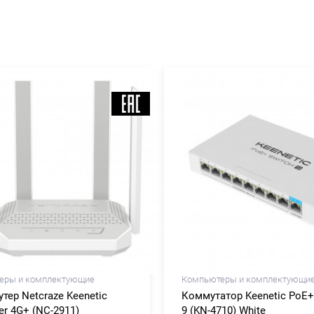
еры и комплектующие
Компьютеры и комплектующи
утер Netcraze Keenetic
Коммутатор Keenetic PoE+
er 4G+ (NC-2911)
9 (KN-4710) White