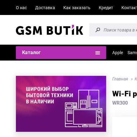
О нас
Доставка
Как заказать
Кредит
Контак
Каталог
Apple
Sam
Главная
К
Wi-Fi 
WR300