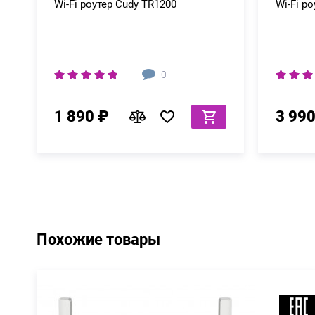
Wi-Fi роутер Cudy TR1200
Wi-Fi р
0
1 890 ₽
3 990
Похожие товары