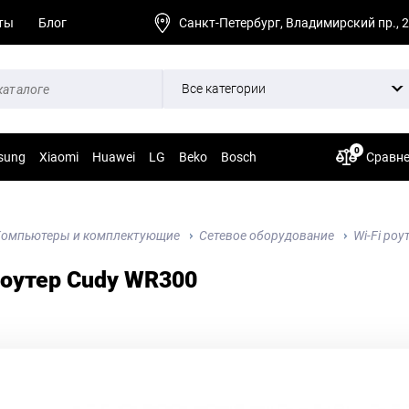
ты
Блог
Санкт-Петербург, Владимирский пр., 
Все категории
0
sung
Xiaomi
Huawei
LG
Beko
Bosch
Сравн
омпьютеры и комплектующие
Сетевое оборудование
Wi-Fi ро
роутер Cudy WR300