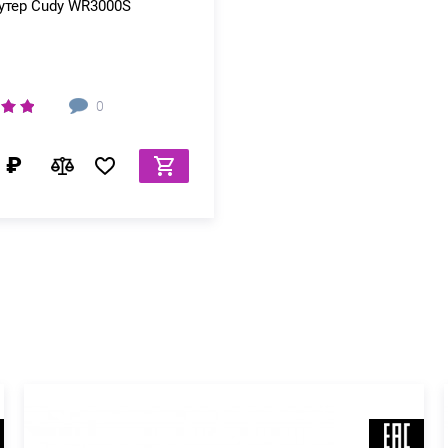
оутер Cudy WR3000S
0
 ₽