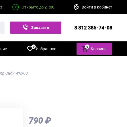
23
Открыто до 21:00
Войти в кабинет
8 812 385-74-08
Заказать
звонок
0
0
ение
Избранное
Корзина
утер Cudy WR300
790 ₽