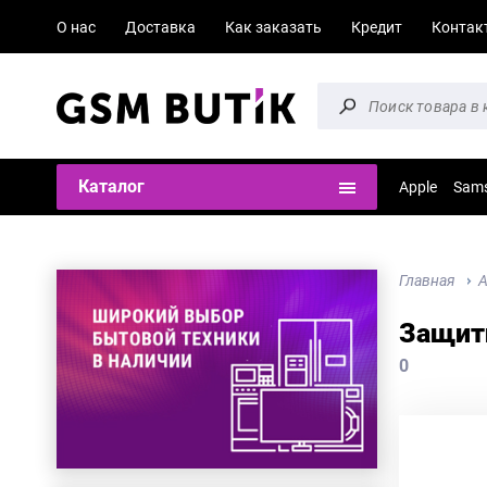
О нас
Доставка
Как заказать
Кредит
Контак
Каталог
Apple
Sam
Главная
А
Защитн
0