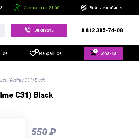
23
Открыто до 21:00
Войти в кабинет
8 812 385-74-08
Заказать
звонок
0
0
ение
Избранное
Корзина
red (Realme C31) Black
lme C31) Black
550 ₽