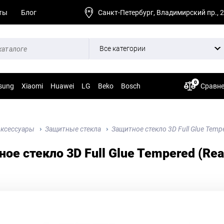
ты
Блог
Санкт-Петербург, Владимирский пр., 
Все категории
0
sung
Xiaomi
Huawei
LG
Beko
Bosch
Сравн
ксессуары
Защитные стекла
Защитное стекло 3D Full Glue Tempe
ое стекло 3D Full Glue Tempered (Rea