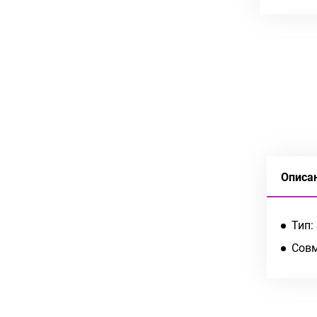
Описа
Тип:
Совм