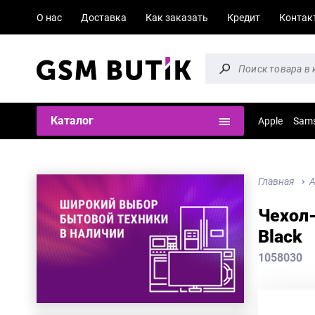
О нас
Доставка
Как заказать
Кредит
Контак
Каталог
Apple
Sam
Главная
А
Чехол-
Black
1058030