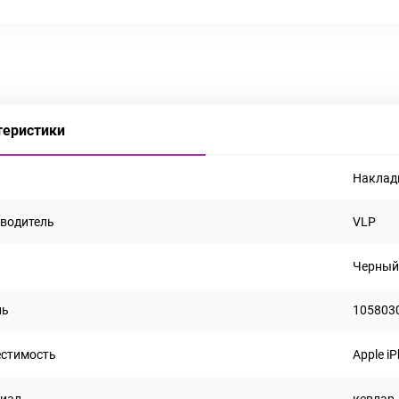
теристики
Наклад
водитель
VLP
Черны
ль
105803
стимость
Apple i
иал
кевлар