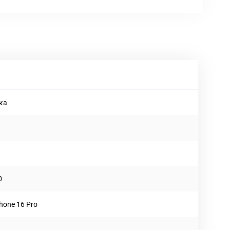
ка
й
0
Phone 16 Pro