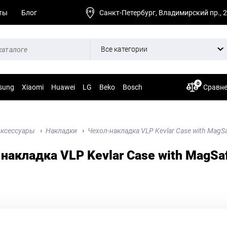
ты
Блог
Санкт-Петербург, Владимирский пр., 
Все категории
0
sung
Xiaomi
Huawei
LG
Beko
Bosch
Сравн
ксессуары
Накладки
Чехол-накладка VLP Kevlar Сase with MagSa
накладка VLP Kevlar Сase with MagSa