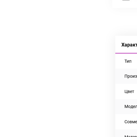
Харак
Тип
Произ
Цвет
Моде
Совме
Матер