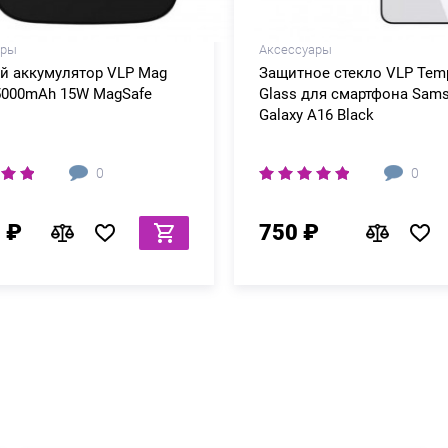
ары
Аксессуары
й аккумулятор VLP Mag
Защитное стекло VLP Temp
5000mAh 15W MagSafe
Glass для смартфона Sam
Galaxy A16 Black
0
0
 ₽
750 ₽