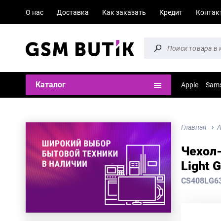
О нас
Доставка
Как заказать
Кредит
Контак
Каталог
Apple
Sam
Главная
А
Чехол-
Light 
CS408LG6