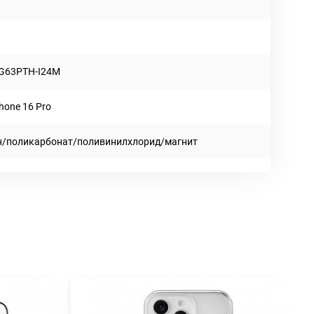
G63PTH-I24M
Phone 16 Pro
н/поликарбонат/поливинилхлорид/магнит