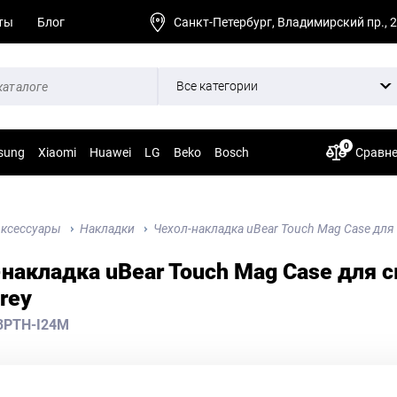
ты
Блог
Санкт-Петербург, Владимирский пр., 
Все категории
0
sung
Xiaomi
Huawei
LG
Beko
Bosch
Сравн
ксессуары
Накладки
Чехол-накладка uBear Touch Mag Case для 
накладка uBear Touch Mag Case для с
Grey
3PTH-I24M