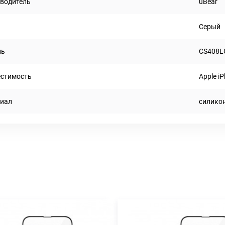
водитель
uBear
Серый
ль
CS408L
стимость
Apple i
иал
силико