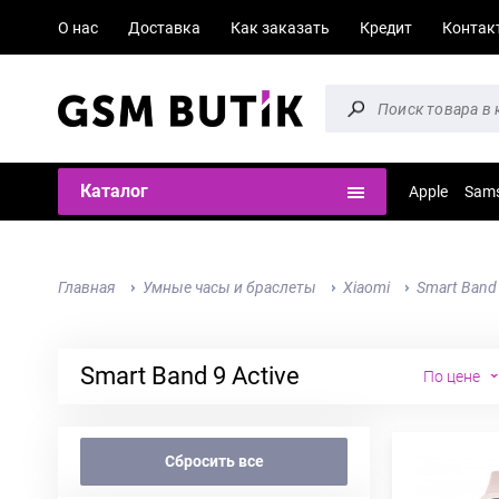
О нас
Доставка
Как заказать
Кредит
Контак
Каталог
Apple
Sam
Главная
Умные часы и браслеты
Xiaomi
Smart Band 
Smart Band 9 Active
По цене
Сбросить все