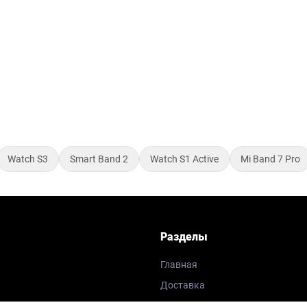
Watch S3
Smart Band 2
Watch S1 Active
Mi Band 7 Pro
Разделы
Главная
Доставка
 и браслеты
Как заказать