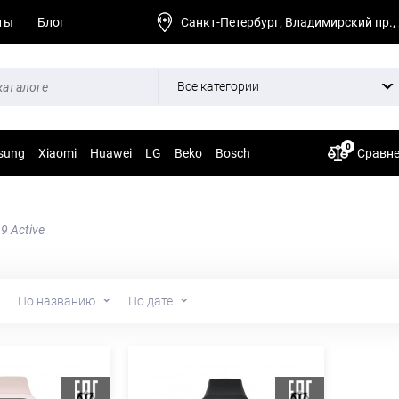
ты
Блог
Санкт-Петербург, Владимирский пр.,
Все категории
0
sung
Xiaomi
Huawei
LG
Beko
Bosch
Сравн
9 Active
По названию
По дате