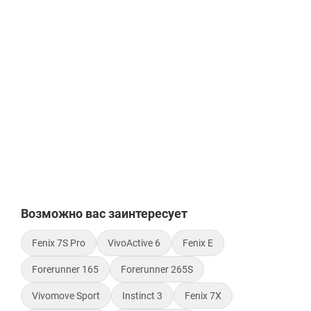
Возможно вас заинтересует
Fenix 7S Pro
VivoActive 6
Fenix E
Forerunner 165
Forerunner 265S
Vivomove Sport
Instinct 3
Fenix 7X