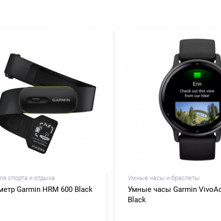
ля спорта и отдыха
Умные часы и браслеты
етр Garmin HRM 600 Black
Умные часы Garmin VivoAc
Black