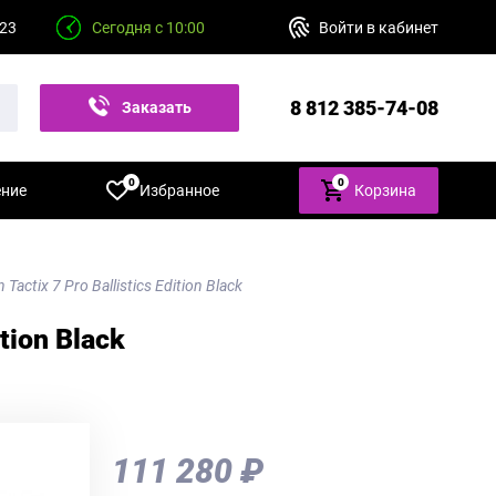
 23
Сегодня с 10:00
Войти в кабинет
8 812 385-74-08
Заказать
звонок
0
0
ение
Избранное
Корзина
actix 7 Pro Ballistics Edition Black
tion Black
111 280 ₽