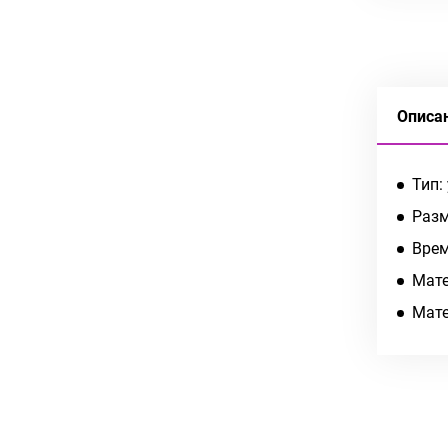
Описа
Тип:
Разм
Врем
Мате
Мате