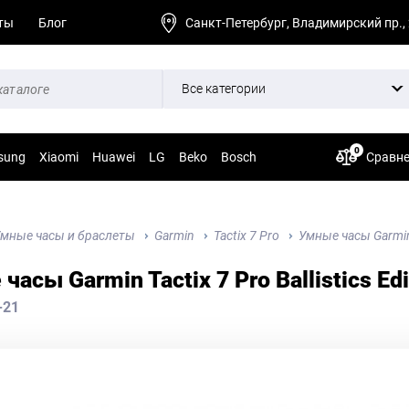
ты
Блог
Санкт-Петербург, Владимирский пр.,
Все категории
0
sung
Xiaomi
Huawei
LG
Beko
Bosch
Сравн
мные часы и браслеты
Garmin
Tactix 7 Pro
Умные часы Garmin T
часы Garmin Tactix 7 Pro Ballistics Edi
-21