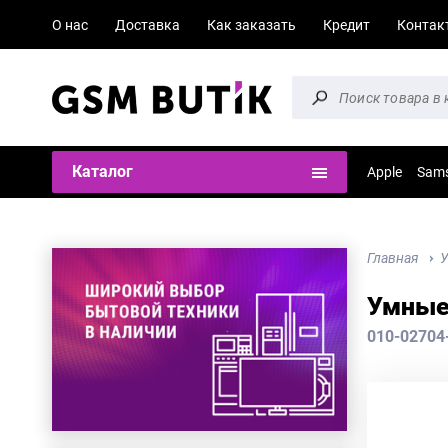
О нас
Доставка
Как заказать
Кредит
Контак
Каталог
Apple
Sam
Главная
У
Умные 
010-02704