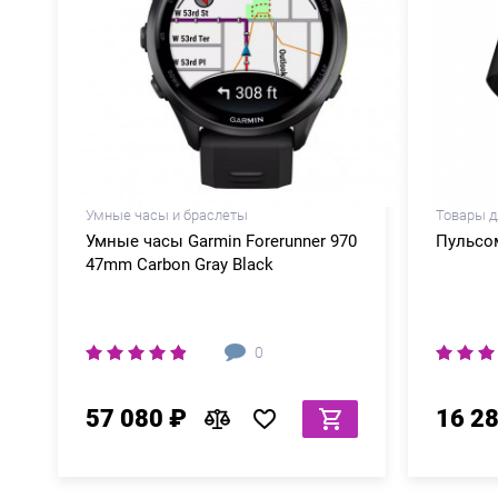
Умные часы и браслеты
Товары д
Умные часы Garmin Forerunner 970
Пульсом
47mm Carbon Gray Black
0
57 080 ₽
16 2