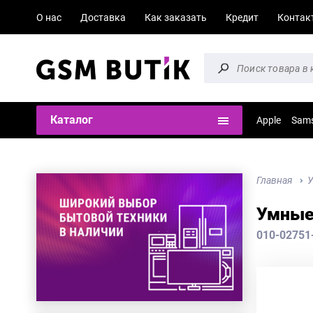
О нас
Доставка
Как заказать
Кредит
Контак
Каталог
Apple
Sam
Главная
У
Умные 
010-02751