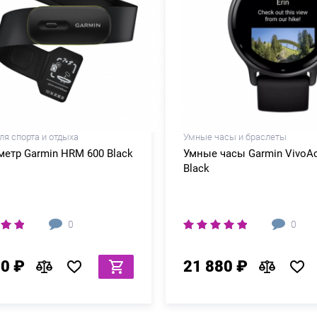
ля спорта и отдыха
Умные часы и браслеты
етр Garmin HRM 600 Black
Умные часы Garmin VivoAc
Black
0
0
80 ₽
21 880 ₽