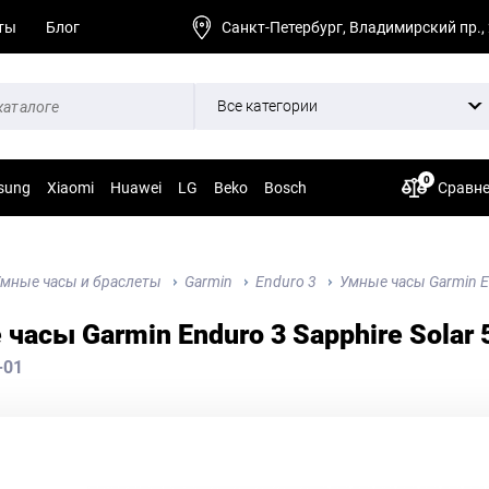
ты
Блог
Санкт-Петербург, Владимирский пр.,
Все категории
0
sung
Xiaomi
Huawei
LG
Beko
Bosch
Сравн
мные часы и браслеты
Garmin
Enduro 3
Умные часы Garmin En
часы Garmin Enduro 3 Sapphire Solar
-01