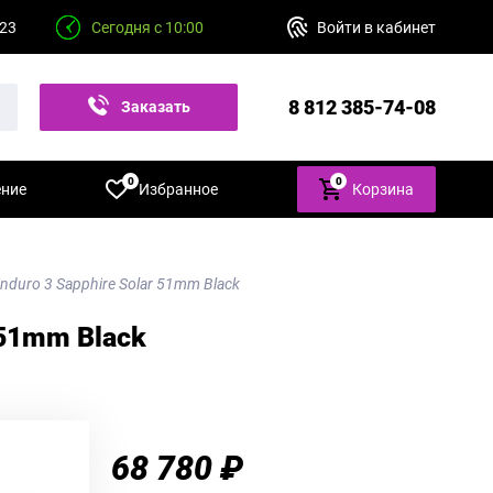
 23
Сегодня с 10:00
Войти в кабинет
8 812 385-74-08
Заказать
звонок
0
0
ение
Избранное
Корзина
duro 3 Sapphire Solar 51mm Black
 51mm Black
68 780 ₽