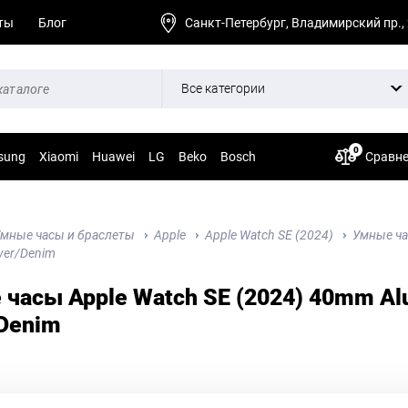
ты
Блог
Санкт-Петербург, Владимирский пр.,
Все категории
0
sung
Xiaomi
Huawei
LG
Beko
Bosch
Сравн
мные часы и браслеты
Apple
Apple Watch SE (2024)
Умные ча
lver/Denim
часы Apple Watch SE (2024) 40mm Alu
/Denim