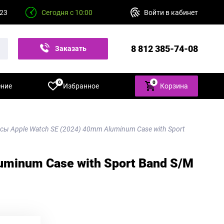
 23
Сегодня с 10:00
Войти в кабинет
8 812 385-74-08
Заказать
звонок
0
0
ение
Избранное
Корзина
сы Apple Watch SE (2024) 40mm Aluminum Case with Sport
minum Case with Sport Band S/M