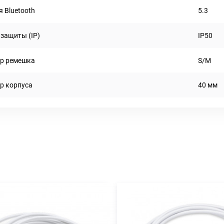
я Bluetooth
5.3
 защиты (IP)
IP50
р ремешка
S/M
р корпуса
40 мм