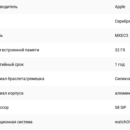
водитель
Apple
Серебр
ль
MXEC3
 встроенной памяти
32 Гб
тийный срок
1 год
иал браслета/ремешка
Силико
иал корпуса
алюми
ссор
S8 SiP
ционная система
watchO