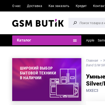
О нас
Доставка
Как заказать
Кредит
Контак
Каталог
Apple
Sam
Главная
У
Band S/M Si
Умные 
Silver
MXEC3