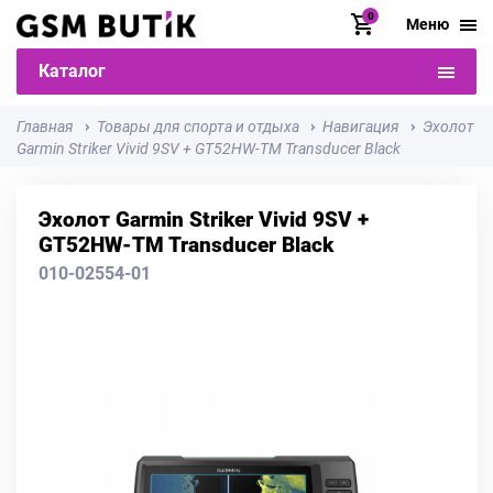
0
Меню
Каталог
Главная
Товары для спорта и отдыха
Навигация
Эхолот
Garmin Striker Vivid 9SV + GT52HW-TM Transducer Black
Эхолот Garmin Striker Vivid 9SV +
GT52HW-TM Transducer Black
010-02554-01