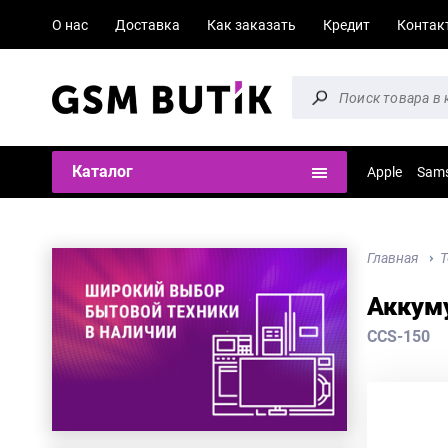
О нас
Доставка
Как заказать
Кредит
Контак
Каталог
Apple
Sam
Главная
Т
Аккуму
CCS-150