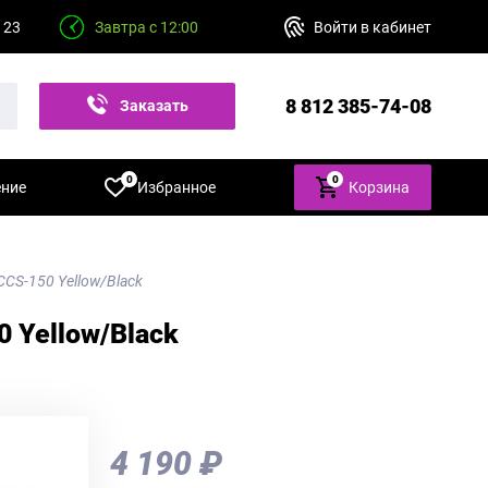
 23
Завтра с 12:00
Войти в кабинет
8 812 385-74-08
Заказать
звонок
0
0
ение
Избранное
Корзина
CS-150 Yellow/Black
 Yellow/Black
4 190 ₽