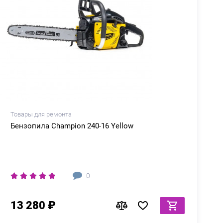
Товары для ремонта
Т
Бензопила Champion 240-16 Yellow
0
13 280 ₽