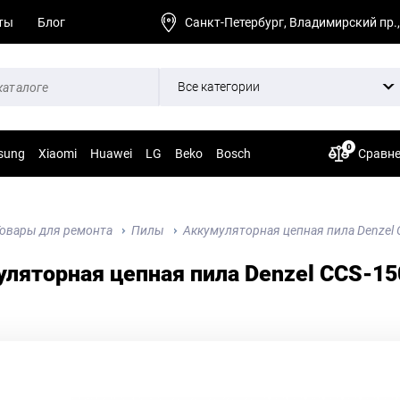
ты
Блог
Санкт-Петербург, Владимирский пр.,
Все категории
0
sung
Xiaomi
Huawei
LG
Beko
Bosch
Сравн
овары для ремонта
Пилы
Аккумуляторная цепная пила Denzel C
ляторная цепная пила Denzel CCS-150