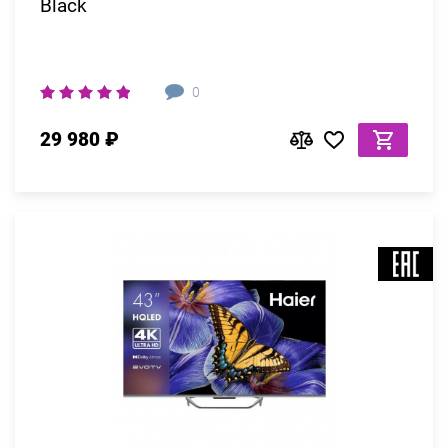
Black
0
29 980 ₽