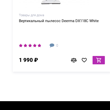
Товары для дома
Вертикальный пылесос Deerma DX118C White
0
1 990 ₽