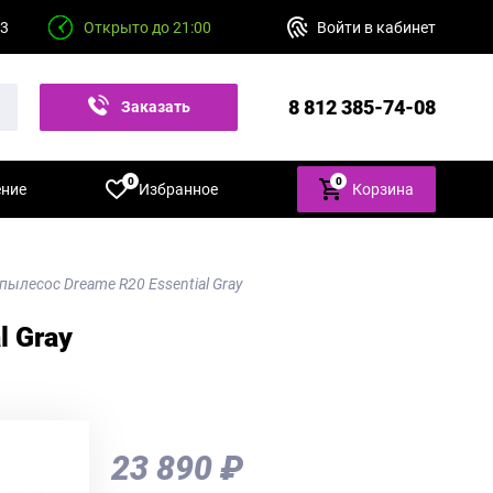
23
Открыто до 21:00
Войти в кабинет
8 812 385-74-08
Заказать
звонок
0
0
ение
Избранное
Корзина
ылесос Dreame R20 Essential Gray
l Gray
23 890 ₽