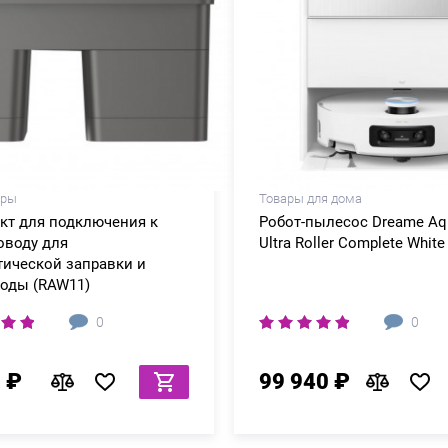
ары
Товары для дома
кт для подключения к
Робот-пылесос Dreame Aq
оводу для
Ultra Roller Complete White
тической заправки и
воды (RAW11)
0
0
 ₽
99 940 ₽