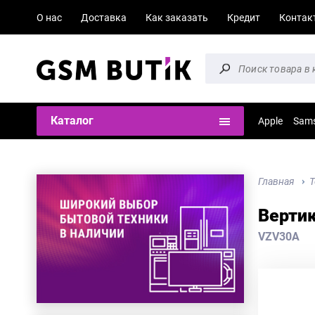
О нас
Доставка
Как заказать
Кредит
Контак
Каталог
Apple
Sam
Главная
Т
Вертик
VZV30A