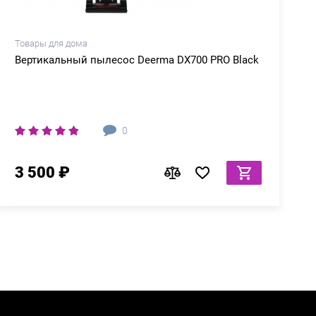
Товары для дома
Т
Вертикальный пылесос Deerma DX700 PRO Black
0
3 500 ₽