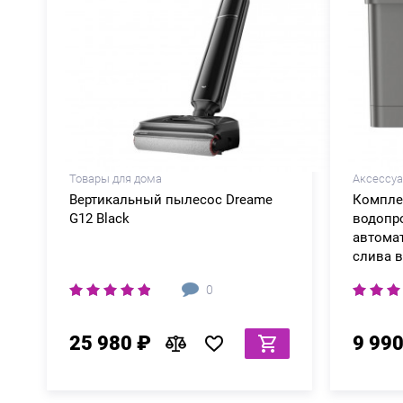
Товары для дома
Аксессу
Вертикальный пылесос Dreame
Компле
G12 Black
водопр
автома
слива 
0
25 980 ₽
9 990