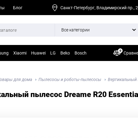
ты
Блог
Санкт-Петербург, Владимирский пр., 
Все категории
0
sung
Xiaomi
Huawei
LG
Beko
Bosch
Сравн
овары для дома
Пылесосы и роботы-пылесосы
Вертикальный п
альный пылесос Dreame R20 Essentia