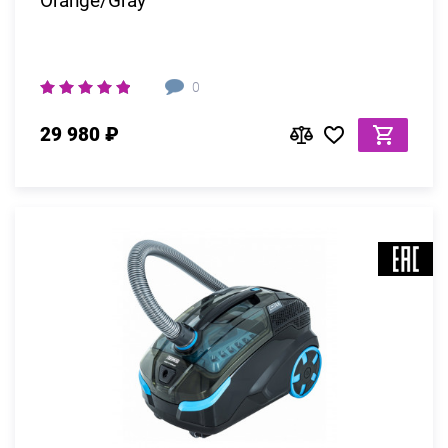
Orange/Gray
0
29 980 ₽