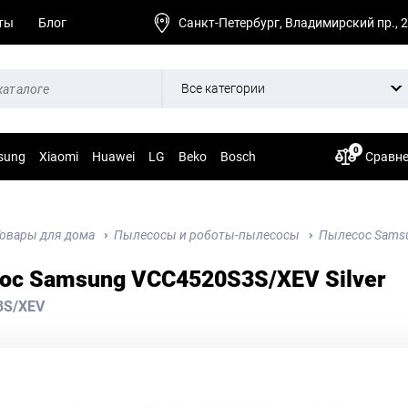
ты
Блог
Санкт-Петербург, Владимирский пр., 
Все категории
0
sung
Xiaomi
Huawei
LG
Beko
Bosch
Сравн
овары для дома
Пылесосы и роботы-пылесосы
Пылесос Samsu
ос Samsung VCC4520S3S/XEV Silver
3S/XEV