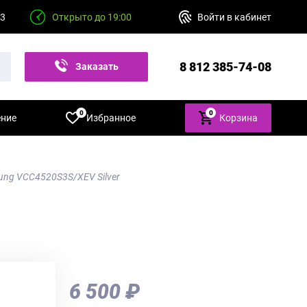
23
Открыто до 19:00
Войти в кабинет
8 812 385-74-08
Заказать
звонок
0
0
ение
Избранное
Корзина
ng VCC4520S3S/XEV Silver
6 500 ₽