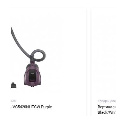
Товары для дома
Робот-пылесос Dreame D20 Pro Black