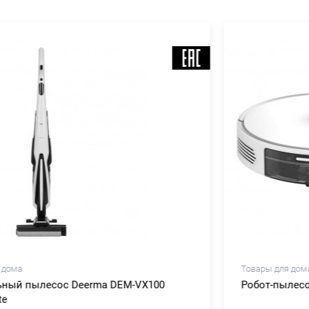
Товары для дома
Робот-пылесос Dreame L40s Pro Ultra White