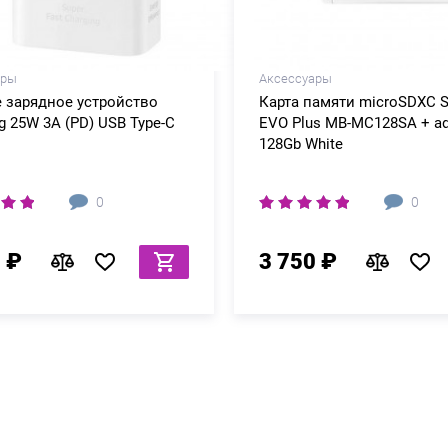
ары
Аксессуары
 зарядное устройство
Карта памяти microSDXC 
 25W 3A (PD) USB Type-C
EVO Plus MB-MC128SA + ad
128Gb White
0
0
 ₽
3 750 ₽