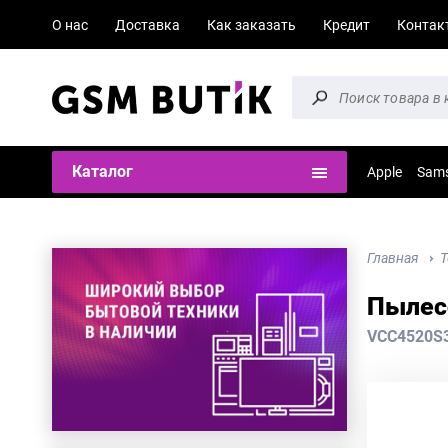
О нас
Доставка
Как заказать
Кредит
Контак
Каталог
Apple
Sam
Главная
Т
Пылес
VCC4520S