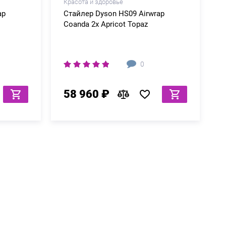
Красота и здоровье
ap
Стайлер Dyson HS09 Airwrap
Coanda 2x Apricot Topaz
0
58 960 ₽