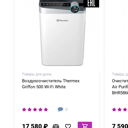
Товары для дома
Товары д
Воздухоочиститель Thermex
Очистит
Griffon 500 Wi-Fi White
Air Puri
BHR586
0
17 580 ₽
7 590