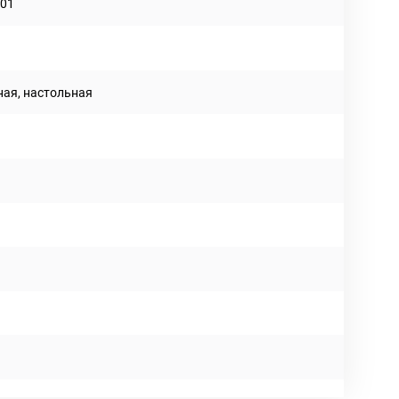
-01
ная, настольная