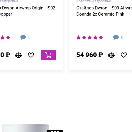
и здоровье
Красота и здоровье
 Dyson Airwrap Origin HS02
Стайлер Dyson HS09 Airwr
Copper
Coanda 2x Ceramic Pink
0
0
80 ₽
54 960 ₽