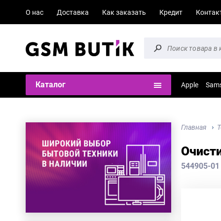
О нас
Доставка
Как заказать
Кредит
Контак
Каталог
Apple
Sam
Главная
Т
Очисти
544905-01