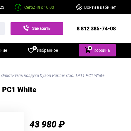
 23
Сегодня с 10:00
Войти в кабинет
8 812 385-74-08
Заказать
звонок
0
0
ение
Избранное
Корзина
Очиститель воздуха Dyson Purifier Cool TP11 PC1 White
1 PC1 White
43 980 ₽