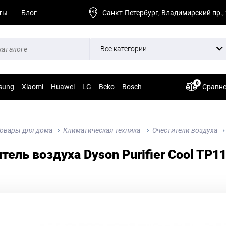
ты
Блог
Санкт-Петербург, Владимирский пр.,
Все категории
0
sung
Xiaomi
Huawei
LG
Beko
Bosch
Сравн
овары для дома
Климатическая техника
Очестители воздуха
тель воздуха Dyson Purifier Cool TP1