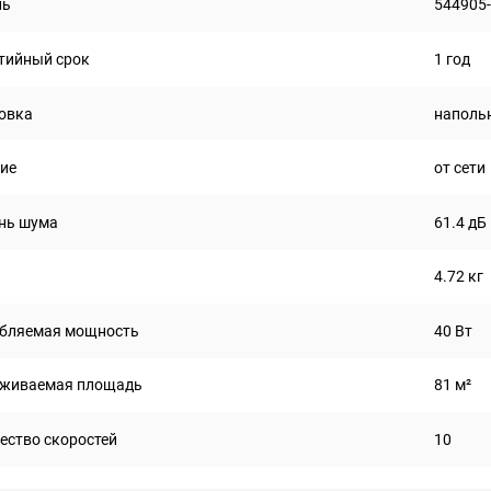
ль
544905
тийный срок
1 год
овка
наполь
ие
от сети
нь шума
61.4 дБ
4.72 кг
бляемая мощность
40 Вт
живаемая площадь
81 м²
ество скоростей
10