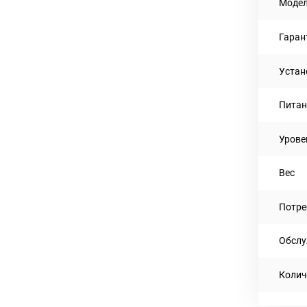
Моде
Гаран
Устан
Питан
Урове
Вес
Потре
Обслу
Колич