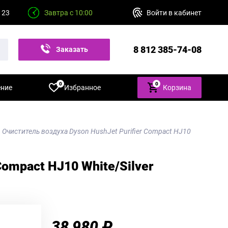
 23
Завтра с 10:00
Войти в кабинет
8 812 385-74-08
Заказать
звонок
0
0
ение
Избранное
Корзина
Очиститель воздуха Dyson HushJet Purifier Compact HJ10
Compact HJ10 White/Silver
38 980 ₽