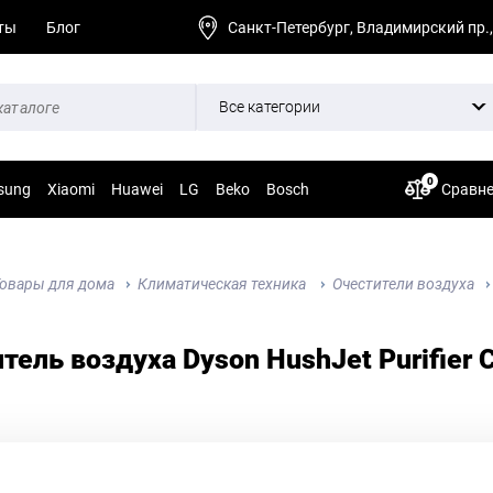
ты
Блог
Санкт-Петербург, Владимирский пр.,
Все категории
0
sung
Xiaomi
Huawei
LG
Beko
Bosch
Сравн
овары для дома
Климатическая техника
Очестители воздуха
тель воздуха Dyson HushJet Purifier 