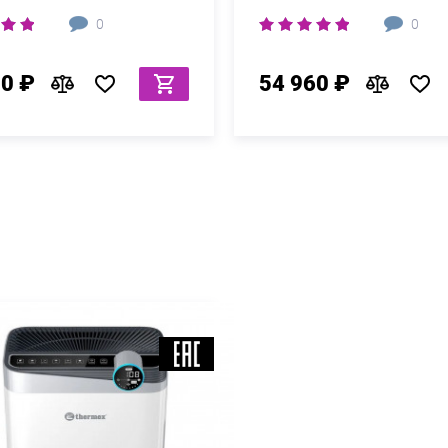
0
0
80 ₽
54 960 ₽