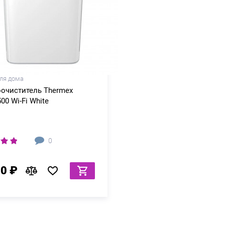
ля дома
оочиститель Thermex
500 Wi-Fi White
0
80 ₽