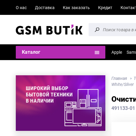
О нас
Доставка
Как заказать
Кредит
Контак
Каталог
Apple
Sam
Главная
Т
White/Silver
Очисти
491133-01