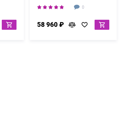
0
58 960 ₽