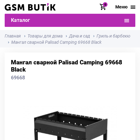
0
Меню
Каталог
Главная
Товары для дома
Дача и сад
Гриль и барбекю
Мангал сварной Palisad Camping 69668 Black
Мангал сварной Palisad Camping 69668
Black
69668