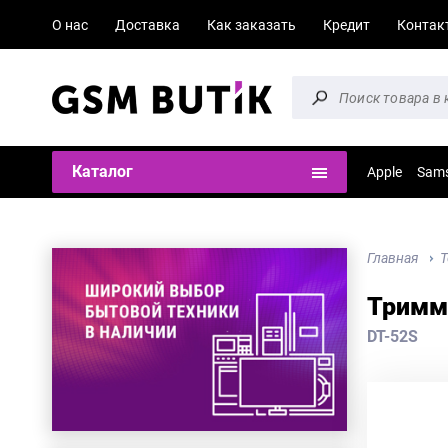
О нас
Доставка
Как заказать
Кредит
Контак
Каталог
Apple
Sam
Главная
Т
Тримме
DT-52S