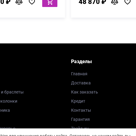
80 ₽
48 870 ₽
Разделы
Главная
Доставка
 и браслеты
Как заказать
 колонки
Кредит
хника
Контакты
Гарантия
доровье
Трейд-ин