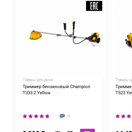
Товары для дома
Товары д
Триммер бензиновый Champion
Тримме
Т333-2 Yellow
Т523 Ye
0