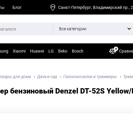
ты
Блог
Санкт-Петербург, Владимирский пр., 
Все категории
0
sung
Xiaomi
Huawei
LG
Beko
Bosch
Сравн
овары для дома
Дача и сад
Газонокосилки и триммеры
Трим
р бензиновый Denzel DT-52S Yellow/