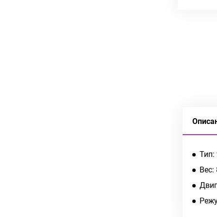
Описа
Тип:
Вес: 
Двиг
Режу