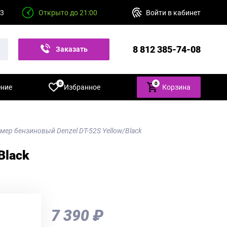
23
Открыто до 21:00
Войти в кабинет
8 812 385-74-08
Заказать
звонок
0
0
ение
Избранное
Корзина
мер бензиновый Denzel DT-52S Yellow/Black
Black
7 390 ₽