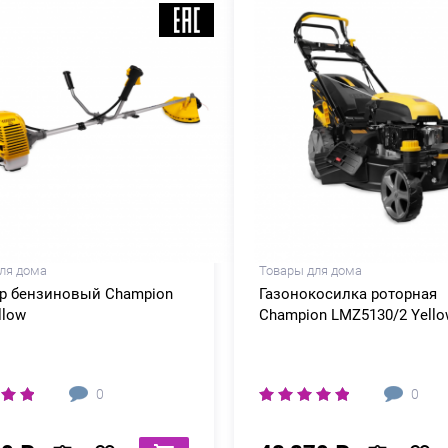
ля дома
Товары для дома
р бензиновый Champion
Газонокосилка роторная
llow
Champion LMZ5130/2 Yello
0
0