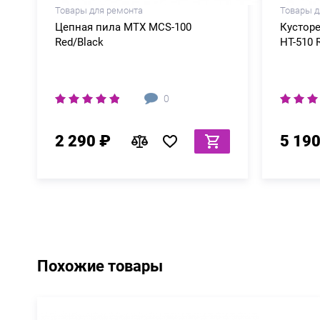
Товары для ремонта
Товары д
Цепная пила MTX MCS-100
Кустор
Red/Black
HT-510 
0
2 290 ₽
5 190
Похожие товары