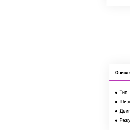
Описа
Тип:
Шири
Двиг
Режу