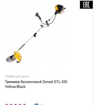
Товары для дома
Т
Триммер бензиновый Denzel DTL-33S
Yellow/Black