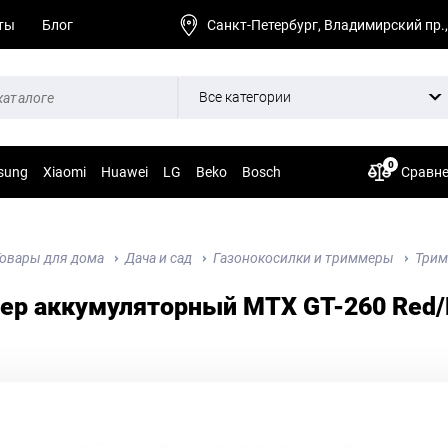
ты
Блог
Санкт-Петербург, Владимирский пр.,
Все категории
0
sung
Xiaomi
Huawei
LG
Beko
Bosch
Сравн
овары для дома
Дача и сад
Газонокосилки и триммеры
Трим
ер аккумуляторный MTX GT-260 Red/