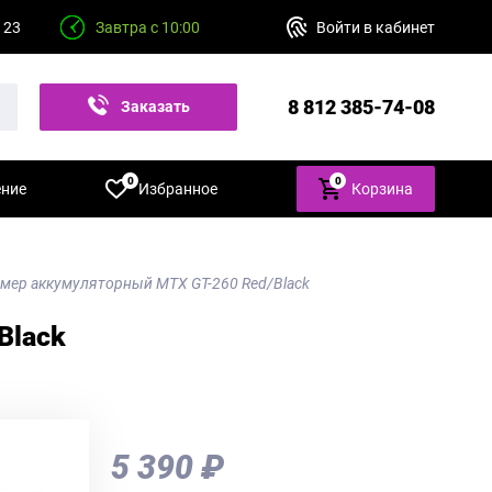
 23
Завтра с 10:00
Войти в кабинет
8 812 385-74-08
Заказать
звонок
0
0
ение
Избранное
Корзина
мер аккумуляторный MTX GT-260 Red/Black
Black
5 390 ₽