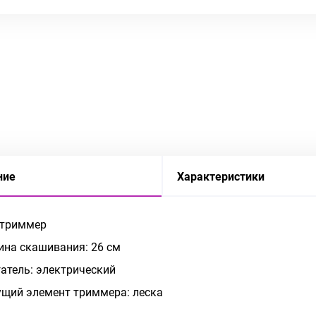
ние
Характеристики
 триммер
на скашивания: 26 см
атель: электрический
щий элемент триммера: леска