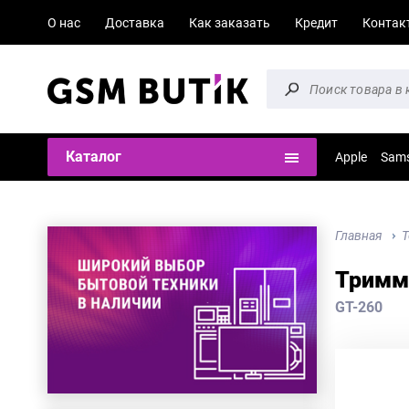
О нас
Доставка
Как заказать
Кредит
Контак
Каталог
Apple
Sam
Главная
Т
Тримм
GT-260