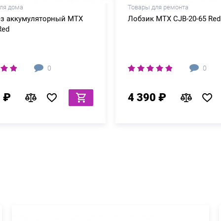
ля дома
Товары для ремонта
ез аккумуляторный MTX
Лобзик MTX CJB-20-65 Red
Red
0
0
 ₽
4 390 ₽