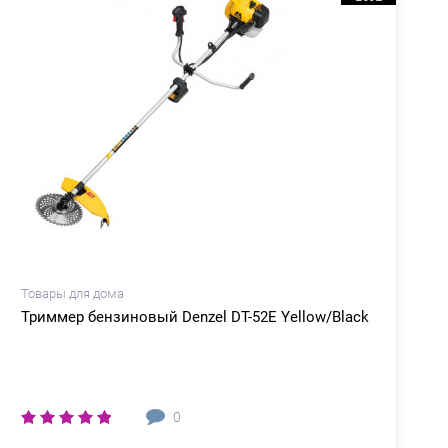
Товары для дома
Т
Триммер бензиновый Denzel DT-52E Yellow/Black
0