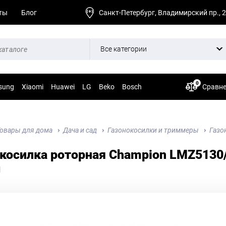
ты
Блог
Санкт-Петербург, Владимирский пр., 
Все категории
0
sung
Xiaomi
Huawei
LG
Beko
Bosch
Сравн
овары для дома
Дача и сад
Газонокосилки и триммеры
Газо
косилка роторная Champion LMZ5130/
1