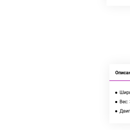
Описа
Шири
Вес: 
Двиг