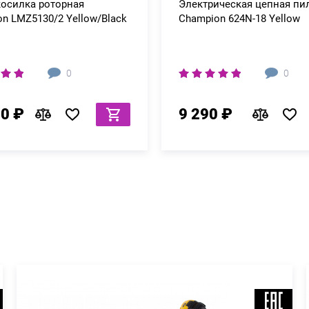
косилка роторная
Электрическая цепная пи
n LMZ5130/2 Yellow/Black
Champion 624N-18 Yellow
0
0
70 ₽
9 290 ₽