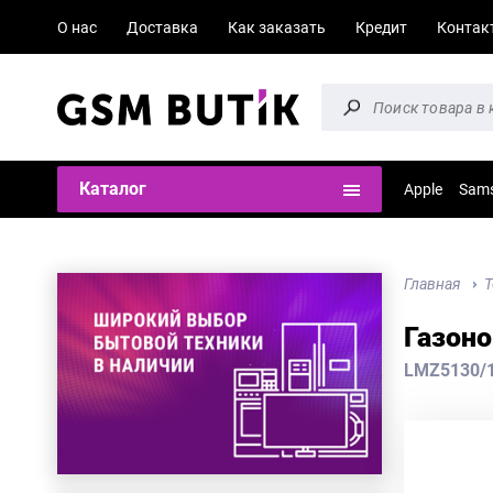
О нас
Доставка
Как заказать
Кредит
Контак
Каталог
Apple
Sam
Главная
Т
Газоно
LMZ5130/