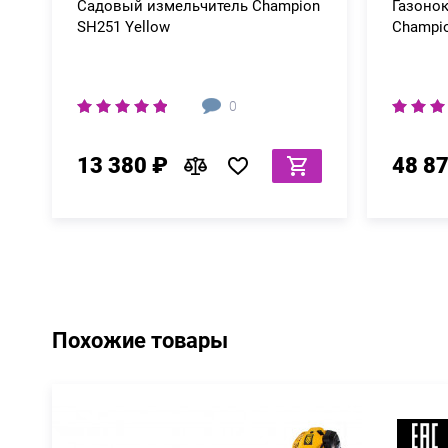
Садовый измельчитель Champion
Газоно
SH251 Yellow
Champio
0
13 380 ₽
48 8
Похожие товары