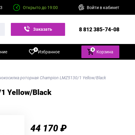
23
Открыто до 19:00
Войти в кабинет
8 812 385-74-08
Заказать
звонок
0
0
ение
Избранное
Корзина
нокосилка роторная Champion LMZ5130/1 Yellow/Black
1 Yellow/Black
44 170 ₽