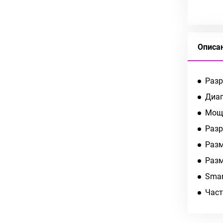
Описа
Разр
Диаг
Мощн
Разр
Разм
Разм
Smar
Част