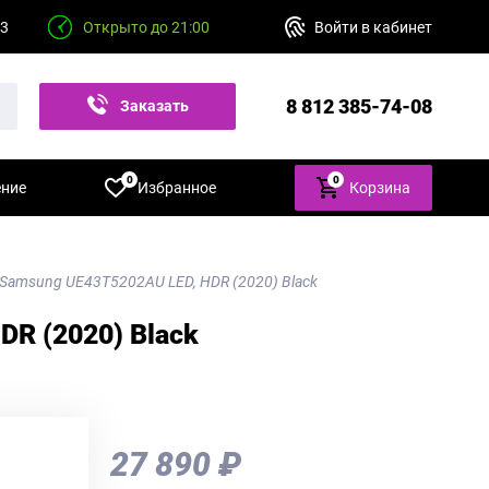
23
Открыто до 21:00
Войти в кабинет
8 812 385-74-08
Заказать
звонок
0
0
ение
Избранное
Корзина
 Samsung UE43T5202AU LED, HDR (2020) Black
DR (2020) Black
27 890 ₽