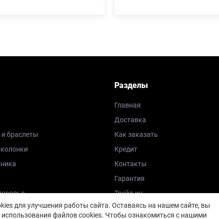
Разделы
Главная
Доставка
 и браслеты
Как заказать
 колонки
Кредит
хника
Контакты
Гарантия
доровье
Трейд-ин
ies для улучшения работы сайта. Оставаясь на нашем сайте, вы
Блог
 использования файлов cookies. Чтобы ознакомиться с нашими