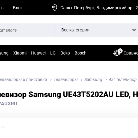
ты
Блог
Санкт-Петербург, Владимирский пр., 
Все категории
0
sung
Xiaomi
Huawei
LG
Beko
Bosch
Сравн
елевизоры и приставки
Телевизоры
Samsung
43" Телевизор
левизор Samsung UE43T5202AU LED, H
2AUXRU