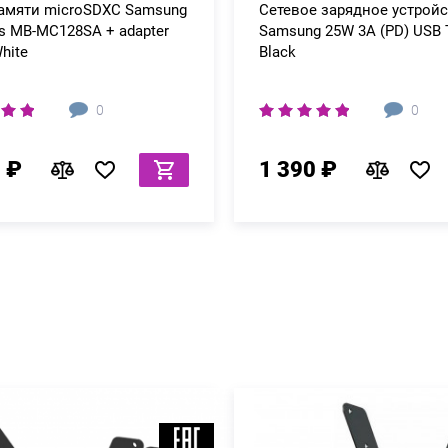
памяти microSDXC Samsung
Сетевое зарядное устрой
s MB-MC128SA + adapter
Samsung 25W 3A (PD) USB 
hite
Black
0
0
 ₽
1 390 ₽