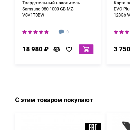
Твердотельный накопитель
Карта 
Samsung 980 1000 GB MZ-
EVO Plu
V8V1T0BW
128Gb W
0
18 980 ₽
3 750
С этим товаром покупают