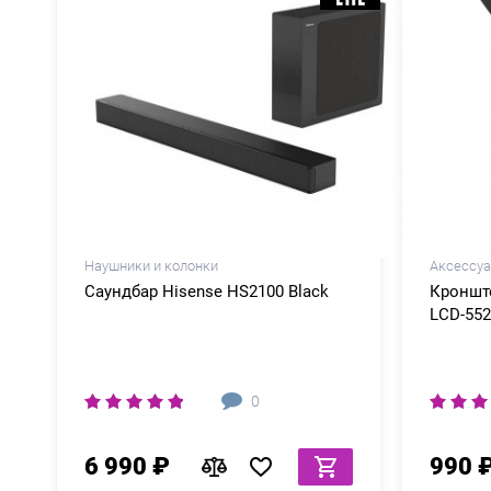
Наушники и колонки
Аксессу
Саундбар Hisense HS2100 Black
Кроншт
LCD-552
0
6 990 ₽
990 