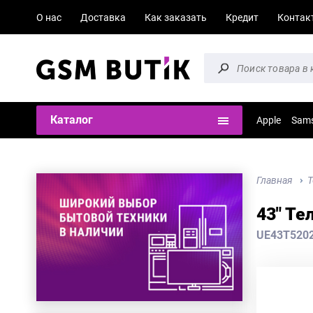
О нас
Доставка
Как заказать
Кредит
Контак
Каталог
Apple
Sam
Главная
Т
43" Те
UE43T520