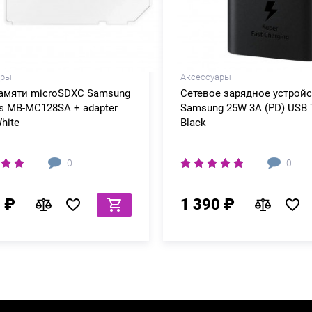
ары
Аксессуары
памяти microSDXC Samsung
Сетевое зарядное устрой
s MB-MC128SA + adapter
Samsung 25W 3A (PD) USB 
hite
Black
0
0
 ₽
1 390 ₽