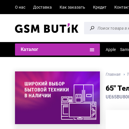
О нас
Доставка
Как заказать
Кредит
Контак
Каталог
Apple
Sam
Главная
Т
65" Те
UE65BU80