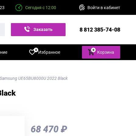
 23
Сегодня с 12:00
Войти в кабинет
8 812 385-74-08
Заказать
звонок
0
0
ение
Избранное
Корзина
 Samsung UE65BU8000U 2022 Black
lack
68 470 ₽