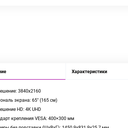
ние
Характеристики
ешение: 3840x2160
ональ экрана: 65" (165 см)
ешение HD: 4K UHD
дарт крепления VESA: 400×300 мм
еры без подставки (ШxВxГ): 1450.9x831.9x25.7 мм