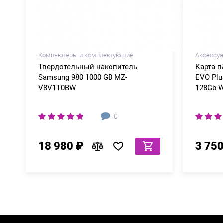
Компьютеры и комплектующие
Аксессу
Твердотельный накопитель
Карта 
Samsung 980 1000 GB MZ-
EVO Plu
V8V1T0BW
128Gb W
0
18 980 ₽
3 750