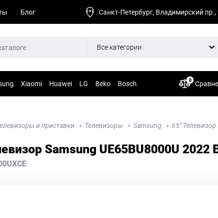
ты
Блог
Санкт-Петербург, Владимирский пр.,
Все категории
0
sung
Xiaomi
Huawei
LG
Beko
Bosch
Сравн
елевизоры и приставки
Телевизоры
Samsung
65" Телевизор
левизор Samsung UE65BU8000U 2022 B
00UXCE