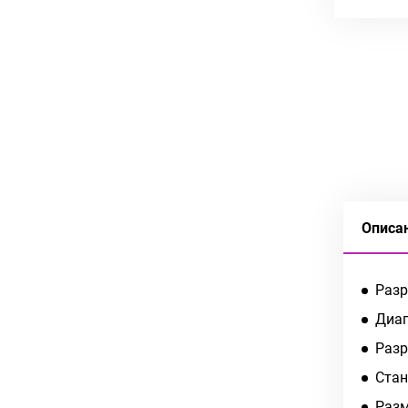
Описа
Разр
Диаг
Разр
Стан
Разм