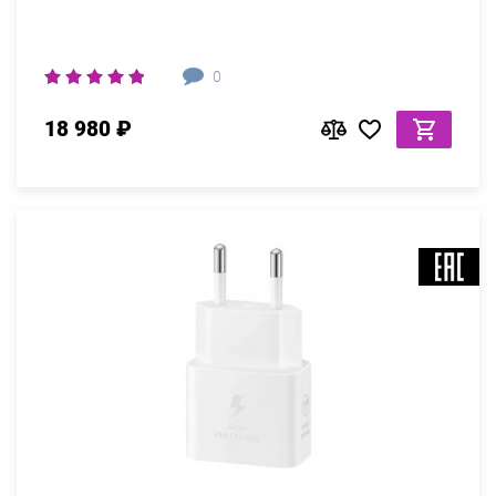
0
18 980 ₽