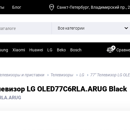
ты
Блог
Санкт-Петербург, Владимирский пр., 
Все категории
0
sung
Xiaomi
Huawei
LG
Beko
Bosch
Сравн
елевизоры и приставки
Телевизоры
LG
77" Телевизор LG OL
левизор LG OLED77C6RLA.ARUG Black
RLA.ARUG