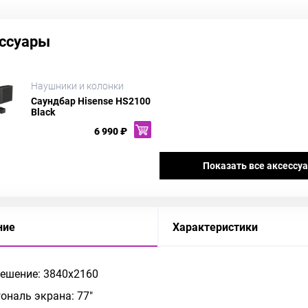
ссуары
Наушники и колонки
Саундбар Hisense HS2100
Black
6 990 ₽
Показать все аксессу
ние
Характеристики
ешение: 3840x2160
ональ экрана: 77"