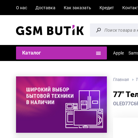
О нас
Доставка
Как заказать
Кредит
Контак
Каталог
Apple
Sam
Главная
Т
77" Те
OLED77C6