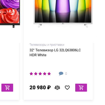
Телевизоры и приставки
32" Телевизор LG 32LQ63806LC
HDR White
0
20 980 ₽