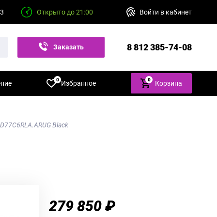
23
Открыто до 21:00
Войти в кабинет
8 812 385-74-08
Заказать
звонок
0
0
ение
Избранное
Корзина
ED77C6RLA.ARUG Black
279 850 ₽