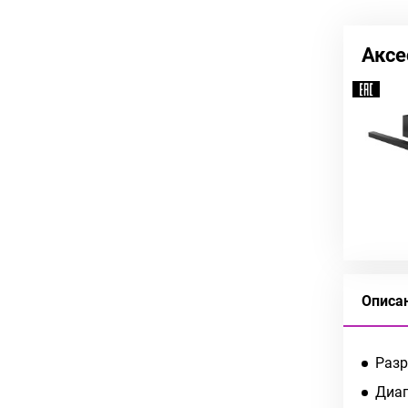
Аксе
Описа
Разр
Диаг