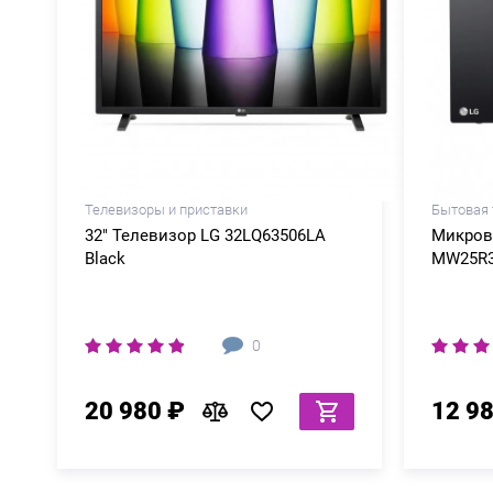
Телевизоры и приставки
Бытовая 
32" Телевизор LG 32LQ63506LA
Микров
Black
MW25R3
0
20 980 ₽
12 9