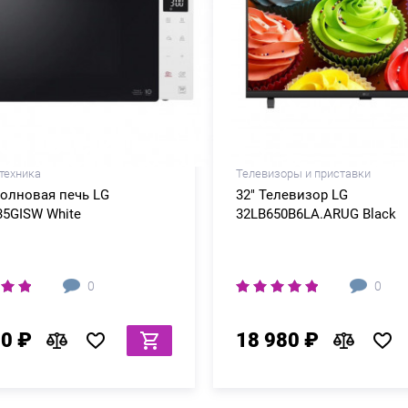
техника
Телевизоры и приставки
олновая печь LG
32" Телевизор LG
5GISW White
32LB650B6LA.ARUG Black
0
0
80 ₽
18 980 ₽