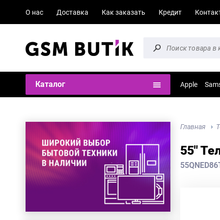
О нас
Доставка
Как заказать
Кредит
Контак
Каталог
Apple
Sam
Главная
Т
55" Те
55QNED86