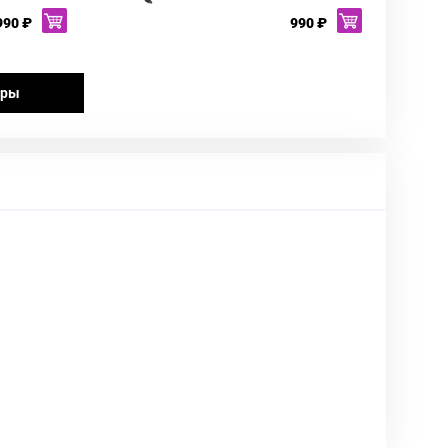
990 ₽
990 ₽
ары