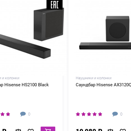
 и колонки
Наушники и колонки
р Hisense HS2100 Black
Саундбар Hisense AX3120Q
0
0