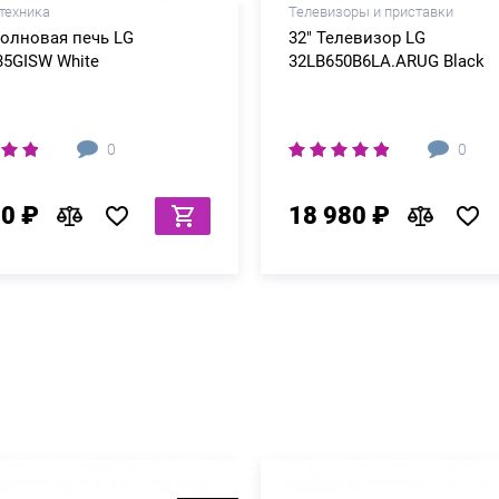
техника
Телевизоры и приставки
олновая печь LG
32" Телевизор LG
5GISW White
32LB650B6LA.ARUG Black
0
0
80 ₽
18 980 ₽