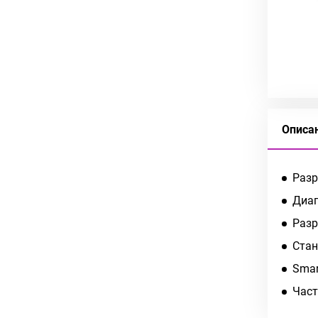
Описа
Разр
Диаг
Разр
Стан
Smar
Част