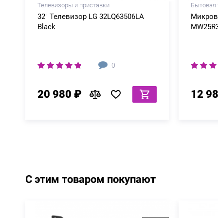
Телевизоры и приставки
Бытовая 
32" Телевизор LG 32LQ63506LA
Микров
Black
MW25R3
0
20 980 ₽
12 9
С этим товаром покупают