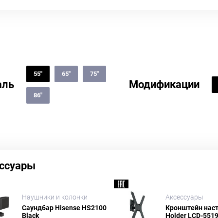
55"
65"
75"
аль
Модификации
86"
ссуары
Наушники и колонки
Аксессуары
Саундбар Hisense HS2100
Кронштейн нас
Black
Holder LCD-5519-