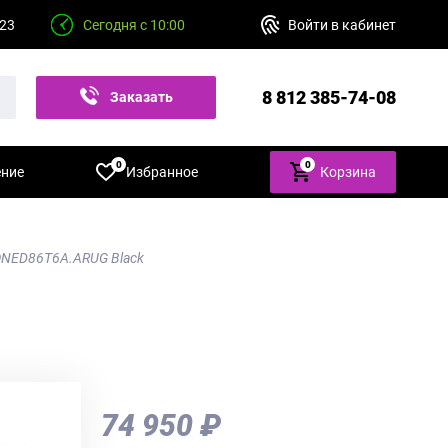
 23
Сегодня с 10:00
Войти в кабинет
8 812 385-74-08
Заказать
звонок
0
0
ение
Избранное
Корзина
QNED86T6A.ARUG Black
74 950 ₽