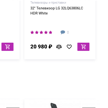
Телевизоры и приставки
32" Телевизор LG 32LQ63806LC
HDR White
0
20 980 ₽