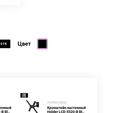
Цвет
0 Гб
Аксессуары
тенный
Кронштейн настенный
B Bl..
Holder LCD-5520-B Bl..