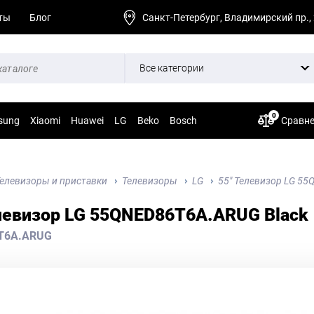
ты
Блог
Санкт-Петербург, Владимирский пр.,
Все категории
0
sung
Xiaomi
Huawei
LG
Beko
Bosch
Сравн
елевизоры и приставки
Телевизоры
LG
55" Телевизор LG 55
левизор LG 55QNED86T6A.ARUG Black
T6A.ARUG