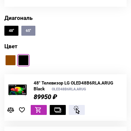
Диагональ
48"
65"
Цвет
48" Телевизор LG OLED48B6RLA.ARUG
Black
OLED48B6RLA.ARUG
89950 ₽