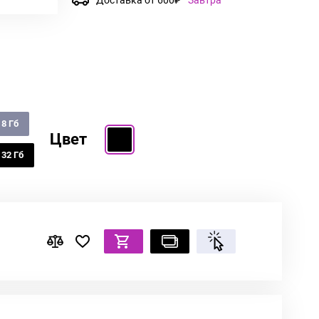
8 Гб
Цвет
32 Гб