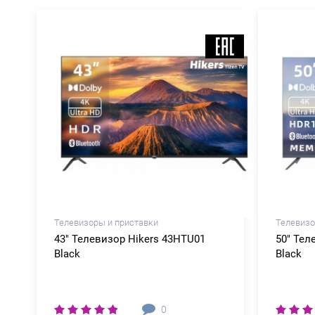
Телевизоры и приставки
Телевизо
43" Телевизор Hikers 43HTU01
50" Тел
Black
Black
0