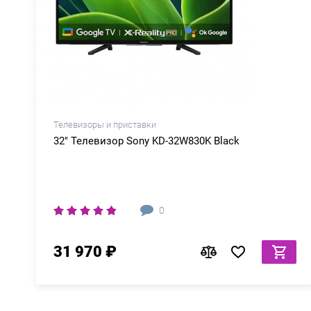
Телевизоры и приставки
50" Телевизор Dreame 50Q100 Black
0
35 970 ₽