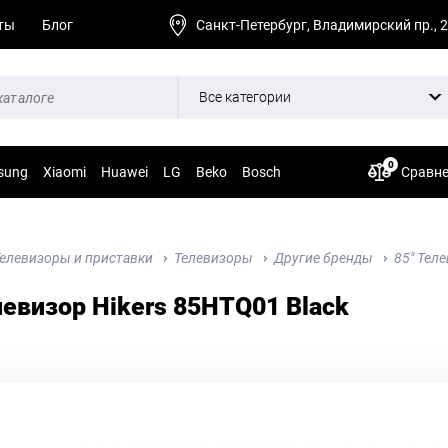
ты
Блог
Санкт-Петербург, Владимирский пр., 
Все категории
0
sung
Xiaomi
Huawei
LG
Beko
Bosch
Сравн
елевизоры и приставки
Телевизоры
Другие бренды
85" Тел
левизор Hikers 85HTQ01 Black