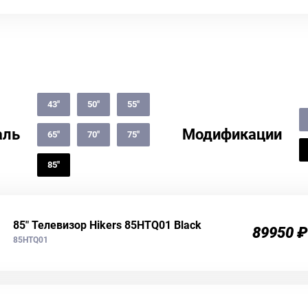
43"
50"
55"
аль
Модификации
65"
70"
75"
85"
85" Телевизор Hikers 85HTQ01 Black
89950 ₽
85HTQ01