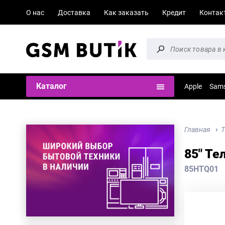
О нас
Доставка
Как заказать
Кредит
Контак
Каталог
Apple
Sam
Главная
Т
85" Те
85HTQ01