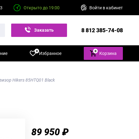
23
Открыто до 19:00
Войти в кабинет
8 812 385-74-08
Заказать
звонок
0
0
ение
Избранное
Корзина
евизор Hikers 85HTQ01 Black
89 950 ₽