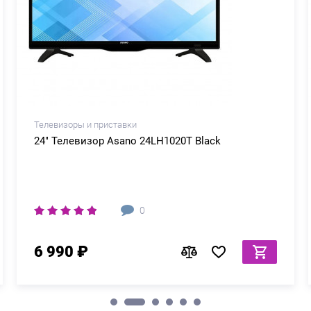
Телевизоры и приставки
75" Телевизор Sony K-75S20M2 Black
0
109 940 ₽