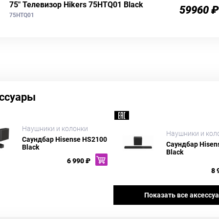
75" Телевизор Hikers 75HTQ01 Black
59960 ₽
75HTQ01
ссуары
Наушники и колонки
Наушники и кол
Саундбар Hisense HS2100
Саундбар Hisen
Black
Black
6 990 ₽
8 
Показать все аксессу