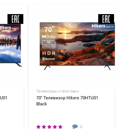
Телевизоры и приставки
TU01
70" Телевизор Hikers 70HTU01
Black
0