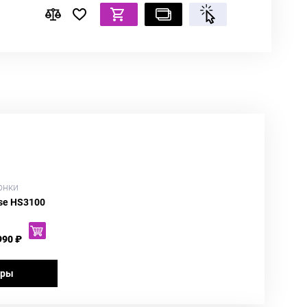
онки
se HS3100
990 ₽
ары