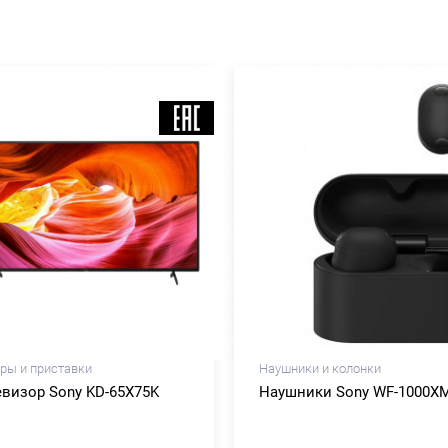
ры и приставки
Наушники и колонки
евизор Sony KD-65X75K
Наушники Sony WF-1000XM