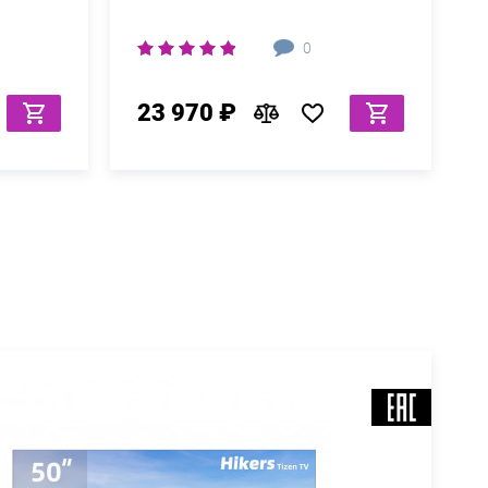
0
23 970 ₽