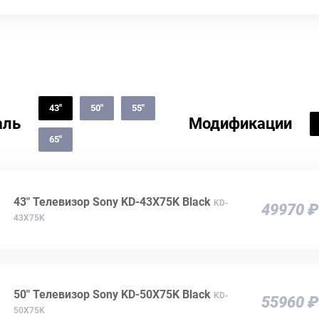
43"
50"
55"
аль
Модификации
65"
43" Телевизор Sony KD-43X75K Black
KD-
49970 ₽
43X75K
50" Телевизор Sony KD-50X75K Black
KD-
55960 ₽
50X75K