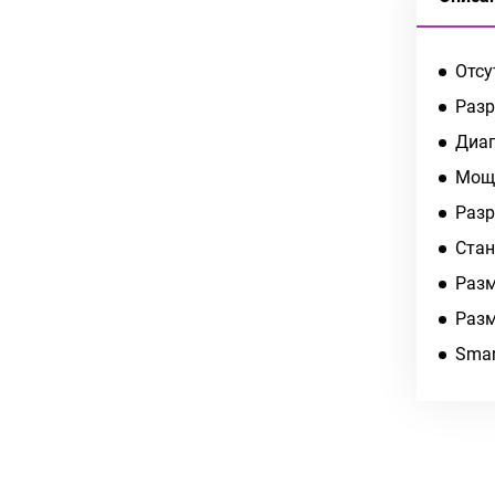
Отсу
Разр
Диаг
Мощн
Разр
Стан
Разм
Разм
Smar