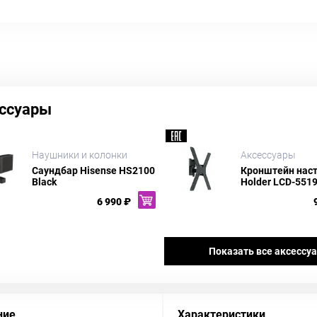
ссуары
Наушники и колонки
Аксессуары
Саундбар Hisense HS2100
Кронштейн нас
Black
Holder LCD-5519-
6 990 ₽
Показать все аксессу
ние
Характеристики