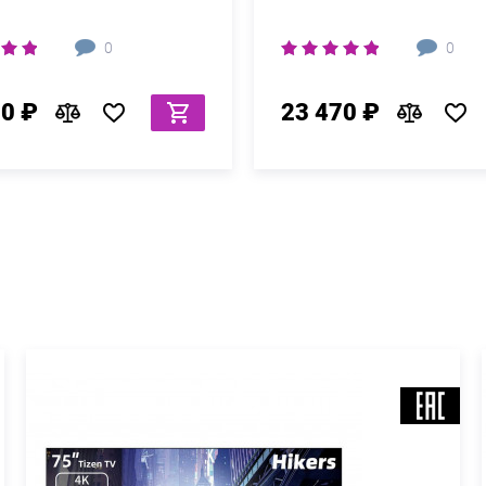
0
0
50 ₽
23 470 ₽