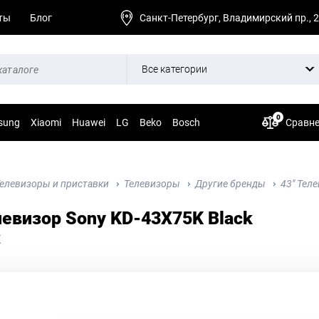
ты
Блог
Санкт-Петербург, Владимирский пр., 
Все категории
0
sung
Xiaomi
Huawei
LG
Beko
Bosch
Сравн
елевизоры и приставки
Телевизоры
Другие бренды
43" Тел
левизор Sony KD-43X75K Black
K