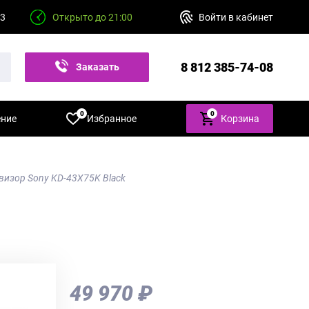
23
Открыто до 21:00
Войти в кабинет
8 812 385-74-08
Заказать
звонок
0
0
ение
Избранное
Корзина
евизор Sony KD-43X75K Black
49 970 ₽