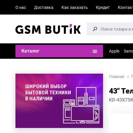
О нас
Доставка
Как заказать
Кредит
Контак
Каталог
Apple
Sam
Главная
Т
43" Те
KD-43X75