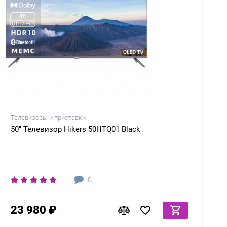
Телевизоры и приставки
Т
50" Телевизор Hikers 50HTQ01 Black
0
23 980 ₽