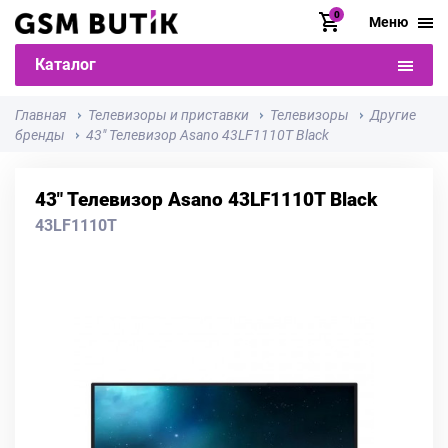
0
Меню
Каталог
Главная
Телевизоры и приставки
Телевизоры
Другие
бренды
43" Телевизор Asano 43LF1110T Black
43" Телевизор Asano 43LF1110T Black
43LF1110T